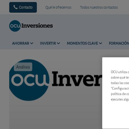
Contacto
Qué le ofrecemos
Todos nuestros contactos
AHORRAR
INVERTIR
MOMENTOS CLAVE
FORMACIÓ
Análisis
Tiempo de 
OCU utiliza 
sobre qué te
todas las co
"Configuraci
política de 
ejecutes alg