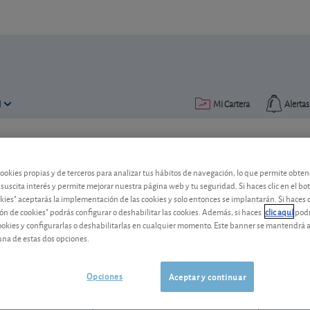
N
Mi Cartera
Alertas
Publicado el
24 abril 2014
lectura: 2 min.
cookies propias y de terceros para analizar tus hábitos de navegación, lo que permite obte
Indra Sistemas: perspectiva
 suscita interés y permite mejorar nuestra página web y tu seguridad. Si haces clic en el bo
okies" aceptarás la implementación de las cookies y solo entonces se implantarán. Si haces c
ón de cookies" podrás configurar o deshabilitar las cookies. Además, si haces
clic aquí
podr
La compañía tecnológico sufre las conse
cookies y configurarlas o deshabilitarlas en cualquier momento. Este banner se mantendrá 
Administraciones Públicas. Vea nuestro 
una de estas dos opciones.
Indra Sistemas
63,16 EUR
ES0118594417
Opciones
Aceptar y continuar
1,8 EUR (2,93 %)
07/08/2026 Madrid