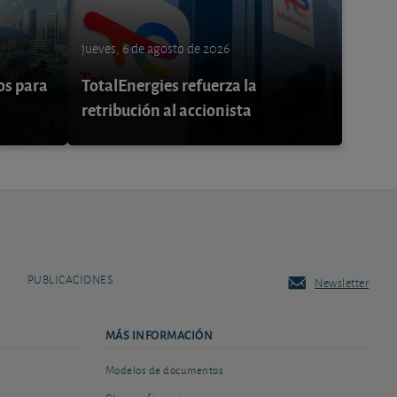
jueves, 6 de agosto de 2026
os para
TotalEnergies refuerza la
retribución al accionista
PUBLICACIONES
Newsletter
MÁS INFORMACIÓN
Modelos de documentos