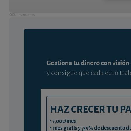
OCU Inversiones
Gestiona tu dinero con visión
y consigue que cada euro trab
HAZ CRECER TU P
17,00€/mes
1 mes gratis y ¡35% de descuento d