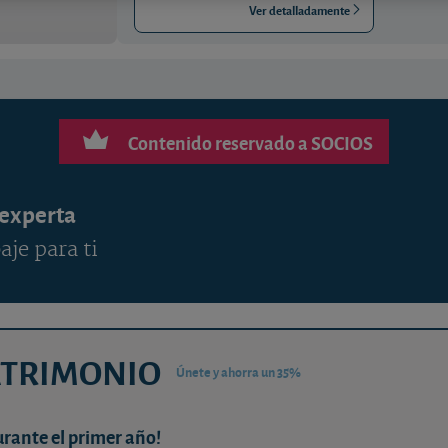
Ver detalladamente
Contenido reservado a SOCIOS
 experta
aje para ti
ATRIMONIO
Únete y ahorra un 35%
urante el primer año!