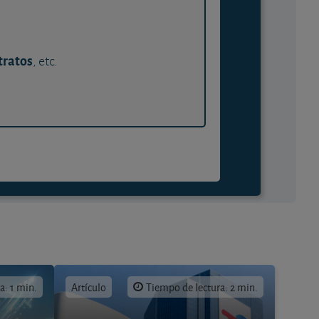
tratos
, etc.
a: 1 min.
Artículo
Tiempo de lectura: 2 min.