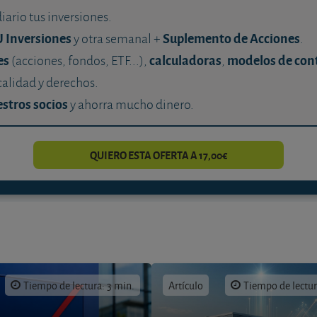
diario tus inversiones.
U Inversiones
Suplemento de Acciones
y otra semanal +
.
es
calculadoras
modelos de con
(acciones, fondos, ETF...),
,
calidad y derechos.
stros socios
y ahorra mucho dinero.
QUIERO ESTA OFERTA A 17,00€
Tiempo de lectura: 3 min.
Artículo
Tiempo de lectur