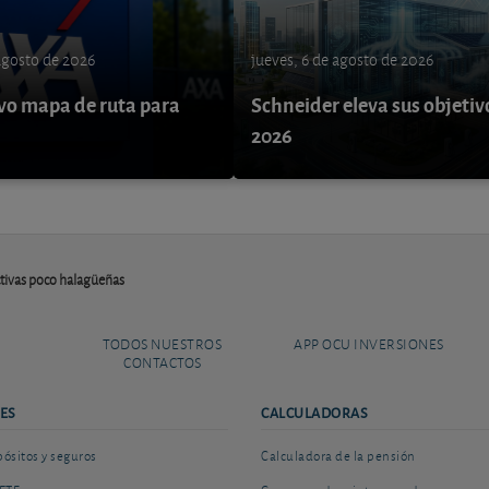
 agosto de 2026
jueves, 6 de agosto de 2026
o mapa de ruta para
Schneider eleva sus objetiv
9
2026
ctivas poco halagüeñas
TODOS NUESTROS
APP OCU INVERSIONES
CONTACTOS
ES
CALCULADORAS
sitos y seguros
Calculadora de la pensión