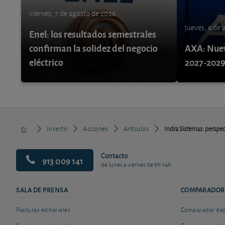
viernes, 7 de agosto de 2026
jueves, 6 de
Enel: los resultados semestrales
confirman la solidez del negocio
AXA: Nuev
eléctrico
2027-202
Invertir
Acciones
Artículos
Indra Sistemas: perspe
Contacto
913 009 141
de lunes a viernes de 9h-14h
SALA DE PRENSA
COMPARADOR
Posturas editoriales
Comparador depó