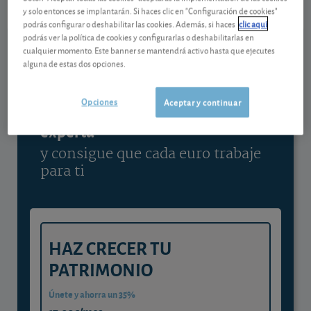
y solo entonces se implantarán. Si haces clic en "Configuración de cookies"
Ver detalladamente
podrás configurar o deshabilitar las cookies. Además, si haces
clic aquí
podrás ver la política de cookies y configurarlas o deshabilitarlas en
cualquier momento. Este banner se mantendrá activo hasta que ejecutes
alguna de estas dos opciones.
Contenido reservado a SOCIOS
Opciones
Aceptar y continuar
Gestiona tu dinero con visión
experta
y consigue que cada euro trabaje
para ti
HAZ CRECER TU
PATRIMONIO
Únete y ahorra un 35%