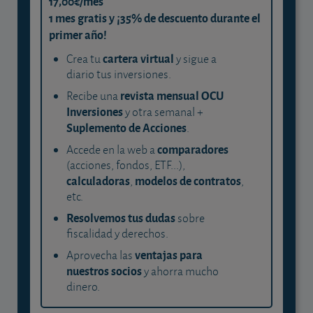
17,00€/mes
1 mes gratis y ¡35% de descuento durante el
primer año!
cartera virtual
Crea tu
y sigue a
diario tus inversiones.
revista mensual OCU
Recibe una
Inversiones
y otra semanal +
Suplemento de Acciones
.
comparadores
Accede en la web a
(acciones, fondos, ETF...),
calculadoras
modelos de contratos
,
,
etc.
Resolvemos tus dudas
sobre
fiscalidad y derechos.
ventajas para
Aprovecha las
nuestros socios
y ahorra mucho
dinero.