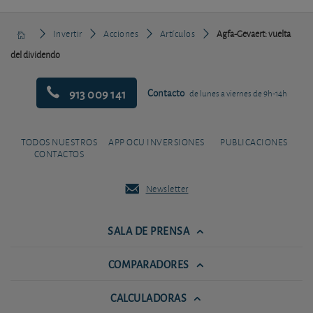
Invertir
Acciones
Artículos
Agfa-Gevaert: vuelta
del dividendo
913 009 141
Contacto
de lunes a viernes de 9h-14h
TODOS NUESTROS
APP OCU INVERSIONES
PUBLICACIONES
CONTACTOS
Newsletter
SALA DE PRENSA
COMPARADORES
CALCULADORAS