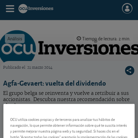
Análisis
Tiempo de lectura: 2 min.
Publicado el
21 marzo 2014
OCU Inversiones
Agfa-Gevaert: vuelta del dividendo
El grupo belga se reinventa y vuelve a retribuir a sus
accionistas. Descubra nuestra recomendación sobre
el valor.
Agfa - Gevaert
0,385 EUR
OCU utiliza cookies propias y de terceros para analizar tus hábitos de
navegación, lo que permite obtener información sobre qué te suscita interés
BE0003755692
y permite mejorar nuestra página web y tu seguridad. Si haces clic en el
0,005 EUR (1,32 %)
07/08/2026 Bruselas
botón "Aceptar todas las cookies" aceptarás la implementación de las cookies