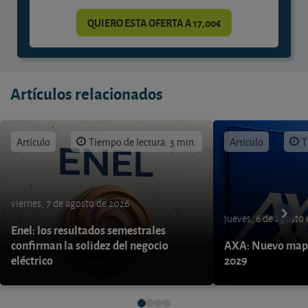
QUIERO ESTA OFERTA A 17,00€
Artículos relacionados
Artículo
Tiempo de lectura: 3 min.
Artículo
T
viernes, 7 de agosto de 2026
jueves, 6 de agosto
Enel: los resultados semestrales
confirman la solidez del negocio
AXA: Nuevo mapa
eléctrico
2029