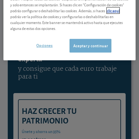
y solo entonces se implantarán. Si haces clic en "Configuración de cookies"
Ver detalladamente
podrás configurar o deshabilitar las cookies. Además, si haces
clic aquí
podrás ver la política de cookies y configurarlas o deshabilitarlas en
cualquier momento. Este banner se mantendrá activo hasta que ejecutes
alguna de estas dos opciones.
Contenido reservado a SOCIOS
Opciones
Aceptar y continuar
Gestiona tu dinero con visión
experta
y consigue que cada euro trabaje
para ti
HAZ CRECER TU
PATRIMONIO
Únete y ahorra un 35%