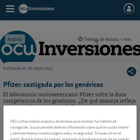
Análisis
Tiempo de lectura: 1 min.
Publicado el
09 mayo 2013
OCU Inversiones
Pfizer: castigada por los genéricos
El laboratorio norteamericano Pfizer sufre la dura
competencia de los genéricos. ¿De qué manera refleja
su cotización esta situación?
Pfizer
25,98 USD
OCU utiliza cookies propias y de terceros para analizar tus hábitos de
navegación, lo que permite obtener información sobre qué te suscita interés
US7170811035
y permite mejorar nuestra página web y tu seguridad. Si haces clic en el
0,17 USD (0,66 %)
06/08/2026 Nueva York
botón "Aceptar todas las cookies" aceptarás la implementación de las cookies