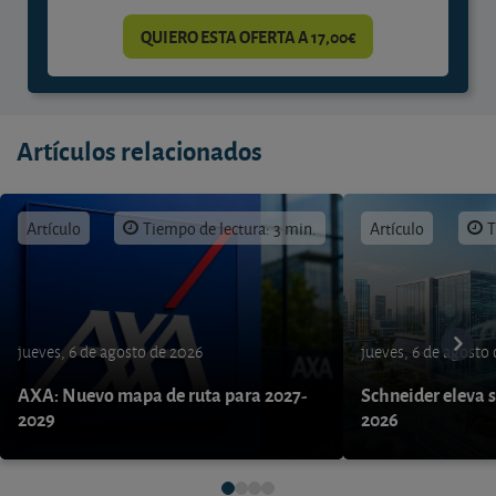
QUIERO ESTA OFERTA A 17,00€
Artículos relacionados
Artículo
Tiempo de lectura: 3 min.
Artículo
T
jueves, 6 de agosto de 2026
jueves, 6 de agosto
AXA: Nuevo mapa de ruta para 2027-
Schneider eleva s
2029
2026