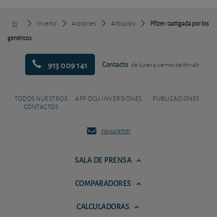
Invertir
Acciones
Artículos
Pfizer: castigada por los
genéricos
913 009 141
Contacto
de lunes a viernes de 9h-14h
TODOS NUESTROS
APP OCU INVERSIONES
PUBLICACIONES
CONTACTOS
Newsletter
SALA DE PRENSA
COMPARADORES
CALCULADORAS