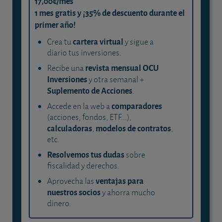
17,00€/mes
1 mes gratis y ¡35% de descuento durante el
primer año!
cartera virtual
Crea tu
y sigue a
diario tus inversiones.
revista mensual OCU
Recibe una
Inversiones
y otra semanal +
Suplemento de Acciones
.
comparadores
Accede en la web a
(acciones, fondos, ETF...),
calculadoras
modelos de contratos
,
,
etc.
Resolvemos tus dudas
sobre
fiscalidad y derechos.
ventajas para
Aprovecha las
nuestros socios
y ahorra mucho
dinero.