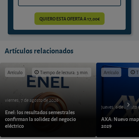
QUIERO ESTA OFERTA A 17,00€
Artículos relacionados
Artículo
Tiempo de lectura: 3 min.
Artículo
T
viernes, 7 de agosto de 2026
jueves, 6 de agosto
Enel: los resultados semestrales
confirman la solidez del negocio
AXA: Nuevo mapa
eléctrico
2029