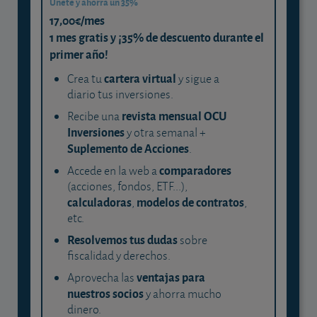
Únete y ahorra un 35%
17,00€/mes
1 mes gratis y ¡35% de descuento durante el
primer año!
cartera virtual
Crea tu
y sigue a
diario tus inversiones.
revista mensual OCU
Recibe una
Inversiones
y otra semanal +
Suplemento de Acciones
.
comparadores
Accede en la web a
(acciones, fondos, ETF...),
calculadoras
modelos de contratos
,
,
etc.
Resolvemos tus dudas
sobre
fiscalidad y derechos.
ventajas para
Aprovecha las
nuestros socios
y ahorra mucho
dinero.