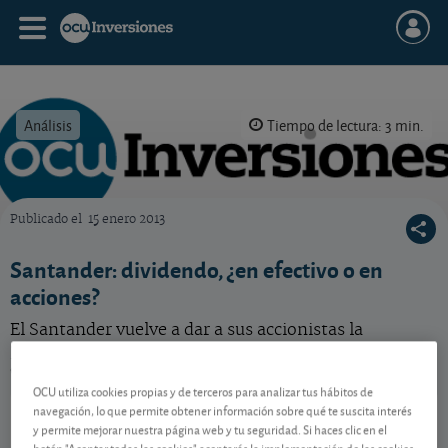
Análisis
Tiempo de lectura: 3 min.
Publicado el
15 enero 2013
OCU Inversiones
Santander: dividendo, ¿en efectivo o en
acciones?
El Santander vuelve a dar a sus accionistas la
posibilidad de cobrar el dividendo en acciones o en
efectivo. ¿Qué hacer?
OCU utiliza cookies propias y de terceros para analizar tus hábitos de
Santander
12,86 EUR
navegación, lo que permite obtener información sobre qué te suscita interés
y permite mejorar nuestra página web y tu seguridad. Si haces clic en el
ES0113900J37