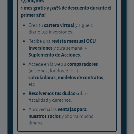
17,00€/mes
1 mes gratis y ¡35% de descuento durante el
primer año!
cartera virtual
Crea tu
y sigue a
diario tus inversiones.
revista mensual OCU
Recibe una
Inversiones
y otra semanal +
Suplemento de Acciones
.
comparadores
Accede en la web a
(acciones, fondos, ETF...),
calculadoras
modelos de contratos
,
,
etc.
Resolvemos tus dudas
sobre
fiscalidad y derechos.
ventajas para
Aprovecha las
nuestros socios
y ahorra mucho
dinero.