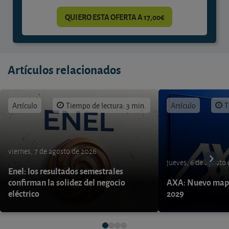
QUIERO ESTA OFERTA A 17,00€
Artículos relacionados
Artículo
Tiempo de lectura: 3 min.
Artículo
T
viernes, 7 de agosto de 2026
jueves, 6 de agosto
Enel: los resultados semestrales
confirman la solidez del negocio
AXA: Nuevo mapa
eléctrico
2029