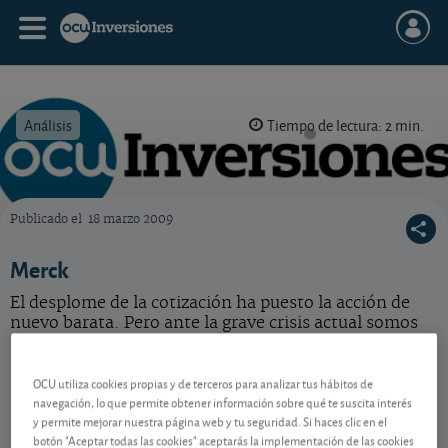
Análisis
Tiempo de lectura: 2 min.
Publicado el
18 marzo 2009
OCU Inversiones
Merck
El desplome de la cotización ha puesto la acción de
nuevo barata. Pero ante la grave crisis actual somos
prudentes y preferimos no comprar.
Merck
128,58 USD
OCU utiliza cookies propias y de terceros para analizar tus hábitos de
navegación, lo que permite obtener información sobre qué te suscita interés
US58933Y1055
y permite mejorar nuestra página web y tu seguridad. Si haces clic en el
0,21 USD (0,16 %)
07/08/2026 Nueva York
botón "Aceptar todas las cookies" aceptarás la implementación de las cookies