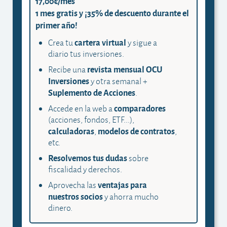
17,00€/mes
1 mes gratis y ¡35% de descuento durante el
primer año!
cartera virtual
Crea tu
y sigue a
diario tus inversiones.
revista mensual OCU
Recibe una
Inversiones
y otra semanal +
Suplemento de Acciones
.
comparadores
Accede en la web a
(acciones, fondos, ETF...),
calculadoras
modelos de contratos
,
,
etc.
Resolvemos tus dudas
sobre
fiscalidad y derechos.
ventajas para
Aprovecha las
nuestros socios
y ahorra mucho
dinero.