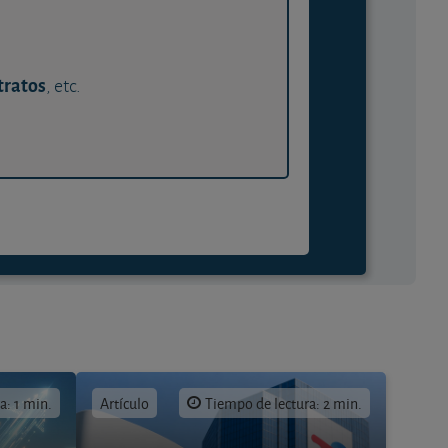
tratos
, etc.
a: 1 min.
Artículo
Tiempo de lectura: 2 min.