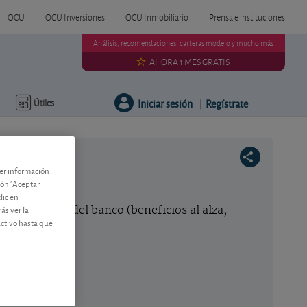
OCU
OCU Inversiones
OCU Inmobiliario
Prensa e instituciones
Análisis, recomendaciones, carteras modelo y mucho más
AHORA 1 MES GRATIS
Iniciar sesión
Regístrate
Útiles
|
ner información
tón "Aceptar
lic en
ás ver la
l buen hacer del banco (beneficios al alza,
activo hasta que
mpre.