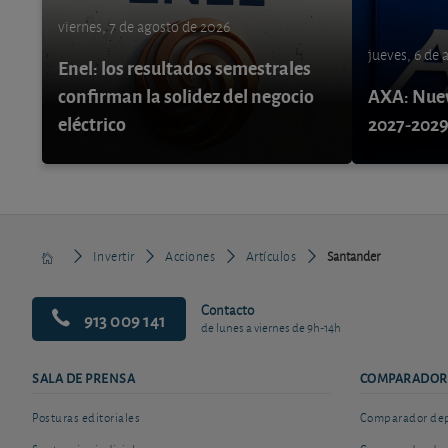
viernes, 7 de agosto de 2026
jueves, 6 de
Enel: los resultados semestrales
confirman la solidez del negocio
AXA: Nuev
eléctrico
2027-202
Invertir
Acciones
Artículos
Santander
Contacto
913 009 141
de lunes a viernes de 9h-14h
SALA DE PRENSA
COMPARADOR
Posturas editoriales
Comparador depó