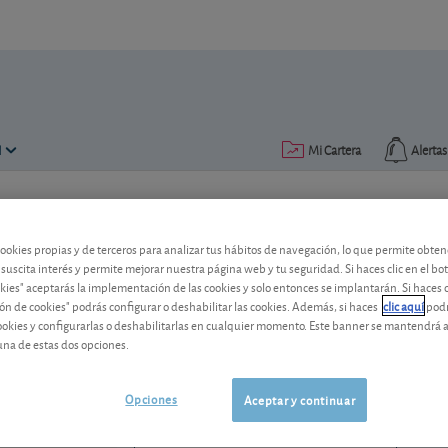
N
Mi Cartera
Alertas
Publicado el
07 febrero 2008
lectura: 2 min.
cookies propias y de terceros para analizar tus hábitos de navegación, lo que permite obte
Santander
 suscita interés y permite mejorar nuestra página web y tu seguridad. Si haces clic en el bo
okies" aceptarás la implementación de las cookies y solo entonces se implantarán. Si haces c
ón de cookies" podrás configurar o deshabilitar las cookies. Además, si haces
clic aquí
podr
La cotización no refleja correctamente e
cookies y configurarlas o deshabilitarlas en cualquier momento. Este banner se mantendrá 
buenos dividendos). Acción barata. Co
una de estas dos opciones.
Santander
12,86 EUR
ES0113900J37
Opciones
Aceptar y continuar
-0,006 EUR (-0,05 %)
07/08/2026 Madrid