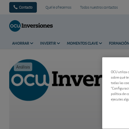
Contacto
Qué le ofrecemos
Todos nuestros contactos
AHORRAR
INVERTIR
MOMENTOS CLAVE
FORMACIÓ
Análisis
Tiempo de 
OCU utiliza 
sobre qué te
todas las co
"Configuraci
política de 
ejecutes alg