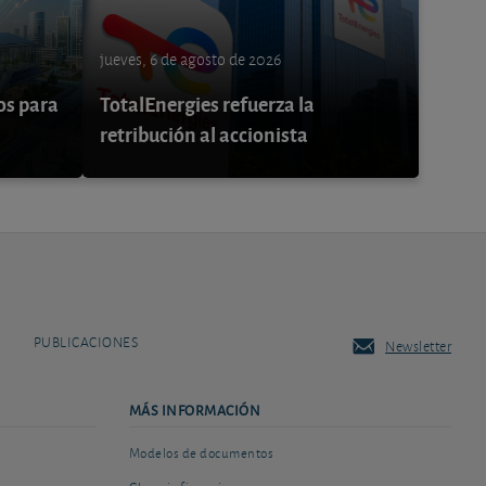
jueves, 6 de agosto de 2026
os para
TotalEnergies refuerza la
retribución al accionista
PUBLICACIONES
Newsletter
MÁS INFORMACIÓN
Modelos de documentos