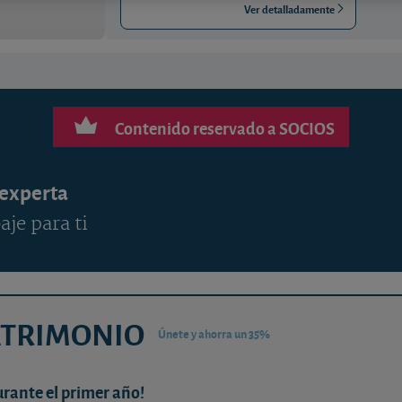
Ver detalladamente
Contenido reservado a SOCIOS
 experta
aje para ti
ATRIMONIO
Únete y ahorra un 35%
urante el primer año!