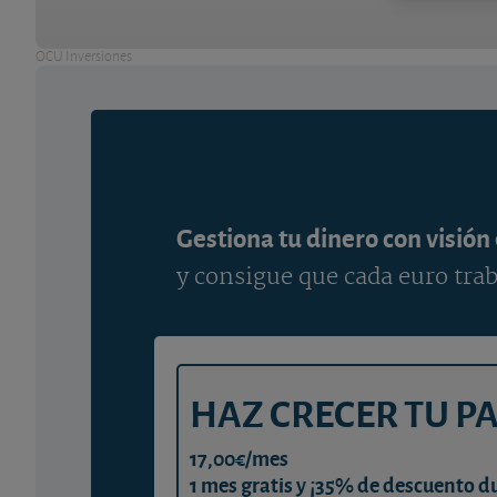
OCU Inversiones
Gestiona tu dinero con visión
y consigue que cada euro trab
HAZ CRECER TU P
17,00€/mes
1 mes gratis y ¡35% de descuento d