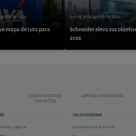
 agosto de 2026
jueves, 6 de agosto de 2026
o mapa de ruta para
Schneider eleva sus objetiv
9
2026
TODOS NUESTROS
APP OCU INVERSIONES
CONTACTOS
ES
CALCULADORAS
sitos y seguros
Calculadora de la pensión