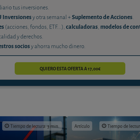
diario tus inversiones.
U Inversiones
Suplemento de Acciones
y otra semanal +
.
es
calculadoras
modelos de con
(acciones, fondos, ETF...),
,
calidad y derechos.
stros socios
y ahorra mucho dinero.
QUIERO ESTA OFERTA A 17,00€
Tiempo de lectura: 3 min.
Artículo
Tiempo de lectur