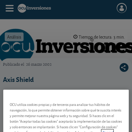
Análisis
Tiempo de lectura: 3 min.
Publicado el
26 marzo 2002
OCU Inversiones
Axis Shield
Contenido reservado a SOCIOS
OCU utiliza cookies propias y de terceros para analizar tus hábitos de
navegación, lo que permite obtener información sobre qué te suscita interés
y permite mejorar nuestra página web y tu seguridad. Si haces clic en el
botón "Aceptar todas las cookies" aceptarás la implementación de las cookies
Gestiona tu dinero con visión
y solo entonces se implantarán. Si haces clic en "Configuración de cookies"
experta