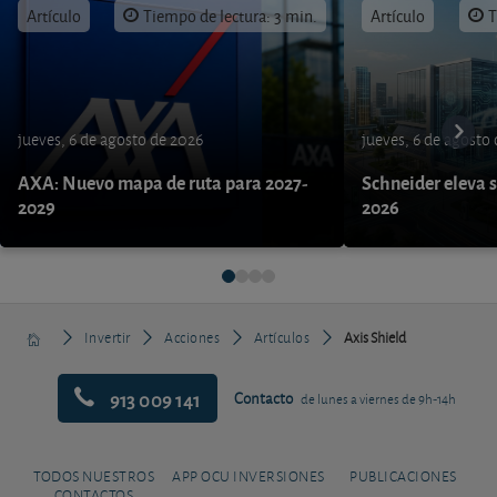
Artículo
Tiempo de lectura: 3 min.
Artículo
T
jueves, 6 de agosto de 2026
jueves, 6 de agosto
AXA: Nuevo mapa de ruta para 2027-
Schneider eleva s
2029
2026
Invertir
Acciones
Artículos
Axis Shield
913 009 141
Contacto
de lunes a viernes de 9h-14h
TODOS NUESTROS
APP OCU INVERSIONES
PUBLICACIONES
CONTACTOS