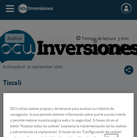
Análisis
Tiempo de lectura: 3 min.
Publicado el
19 septiembre 2000
OCU Inversiones
Tiscali
Contenido reservado a SOCIOS
OCU utiliza cookies propias y de terceros para analizar tus hábitos de
navegación, lo que permite obtener información sobre qué te suscita interés
y permite mejorar nuestra página web y tu seguridad. Si haces clic en el
botón "Aceptar todas las cookies" aceptarás la implementación de las cookies
Gestiona tu dinero con visión
y solo entonces se implantarán. Si haces clic en "Configuración de cookies"
experta