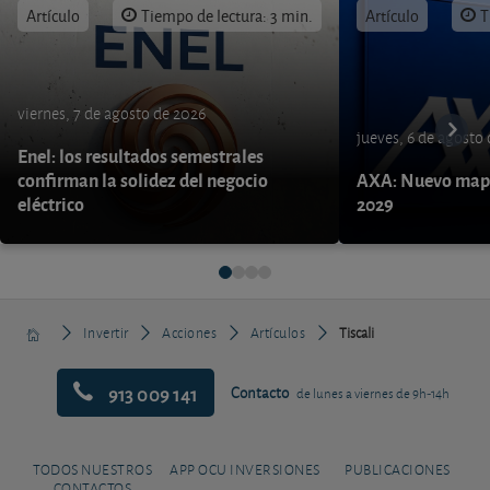
Artículo
Tiempo de lectura: 3 min.
Artículo
T
viernes, 7 de agosto de 2026
jueves, 6 de agosto
Enel: los resultados semestrales
confirman la solidez del negocio
AXA: Nuevo mapa
eléctrico
2029
Invertir
Acciones
Artículos
Tiscali
913 009 141
Contacto
de lunes a viernes de 9h-14h
TODOS NUESTROS
APP OCU INVERSIONES
PUBLICACIONES
CONTACTOS