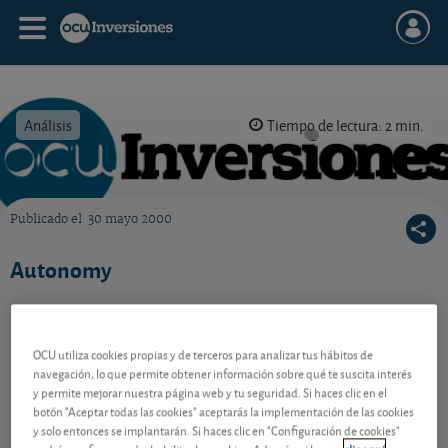
Análisis
Tiempo de lectura: 2 min.
Publicado el
30 mayo 2000
OCU Inversiones
Autonomy
Contenido reservado a SOCIOS
OCU utiliza cookies propias y de terceros para analizar tus hábitos de
navegación, lo que permite obtener información sobre qué te suscita interés
y permite mejorar nuestra página web y tu seguridad. Si haces clic en el
botón "Aceptar todas las cookies" aceptarás la implementación de las cookies
Gestiona tu dinero con visión
y solo entonces se implantarán. Si haces clic en "Configuración de cookies"
experta