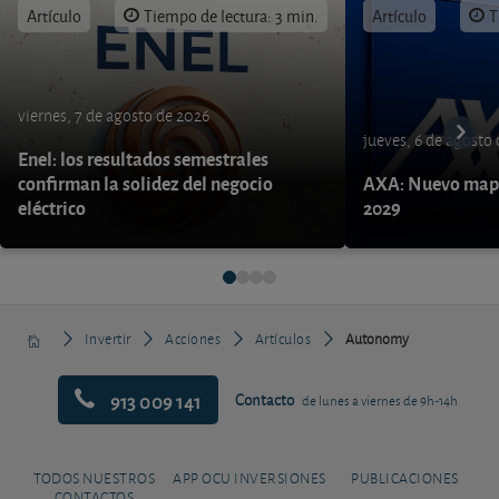
Artículo
Tiempo de lectura: 3 min.
Artículo
T
viernes, 7 de agosto de 2026
jueves, 6 de agosto
Enel: los resultados semestrales
confirman la solidez del negocio
AXA: Nuevo mapa
eléctrico
2029
Invertir
Acciones
Artículos
Autonomy
913 009 141
Contacto
de lunes a viernes de 9h-14h
TODOS NUESTROS
APP OCU INVERSIONES
PUBLICACIONES
CONTACTOS