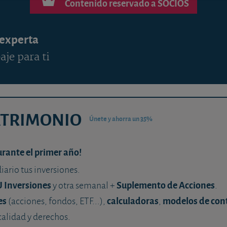
Contenido reservado a SOCIOS
 experta
aje para ti
ATRIMONIO
Únete y ahorra un 35%
urante el primer año!
diario tus inversiones.
U Inversiones
Suplemento de Acciones
y otra semanal +
.
es
calculadoras
modelos de con
(acciones, fondos, ETF...),
,
calidad y derechos.