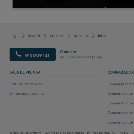
Invertir
Acciones
Artículos
Intro
Contacto
913 009 141
de lunes a viernes de 9h-14h
SALA DE PRENSA
COMPARADOR
Posturas editoriales
Comparador depó
Sentencias judiciales
Comparador de 
Comparador de 
Comparador de 
Comparador de 
© 2026 Ocu Inversiones
Acerca de Ocu Inversiones
Política de cookies
Privacy
C