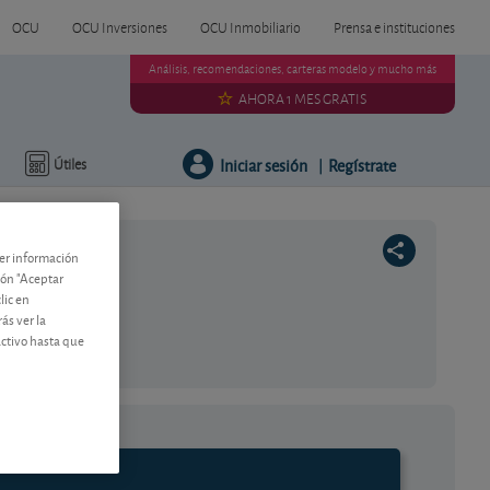
OCU
OCU Inversiones
OCU Inmobiliario
Prensa e instituciones
Análisis, recomendaciones, carteras modelo y mucho más
AHORA 1 MES GRATIS
Iniciar sesión
Regístrate
Útiles
|
ner información
tón "Aceptar
lic en
ás ver la
activo hasta que