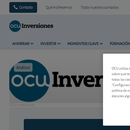
Contacto
Qué le ofrecemos
Todos nuestros contactos
AHORRAR
INVERTIR
MOMENTOS CLAVE
FORMACIÓ
Análisis
Tiempo de 
OCU utiliza 
sobre qué te
todas las co
"Configuraci
política de 
ejecutes alg
OCU Inversiones