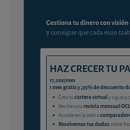
Gestiona tu dinero con visión
y consigue que cada euro trab
HAZ CRECER TU P
17,00€/mes
1 mes gratis y ¡35% de descuento d
cartera virtual
Crea tu
y sigue a 
revista mensual OC
Recibe una
comparador
Accede en la web a
Resolvemos tus dudas
sobre fis