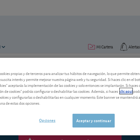
N
Mi Cartera
Alertas
Publicado el
03 diciembre 1999
lectura: 2 min.
cookies propias y de terceros para analizar tus hábitos de navegación, lo que permite obte
 suscita interés y permite mejorar nuestra página web y tu seguridad. Si haces clic en el bo
okies" aceptarás la implementación de las cookies y solo entonces se implantarán. Si haces c
Intro
ón de cookies" podrás configurar o deshabilitar las cookies. Además, si haces
clic aquí
podr
cookies y configurarlas o deshabilitarlas en cualquier momento. Este banner se mantendrá 
una de estas dos opciones.
Opciones
Aceptar y continuar