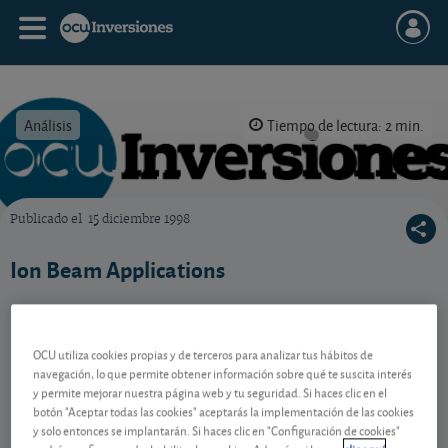
Análisis
Tiempo de lectura: 2 min.
Publicado el
15 diciembre 1998
OCU Inversiones
Ion Beam Applications
Contenido reservado a SOCIOS
OCU utiliza cookies propias y de terceros para analizar tus hábitos de
navegación, lo que permite obtener información sobre qué te suscita interés
y permite mejorar nuestra página web y tu seguridad. Si haces clic en el
botón "Aceptar todas las cookies" aceptarás la implementación de las cookies
Gestiona tu dinero con visión
y solo entonces se implantarán. Si haces clic en "Configuración de cookies"
experta