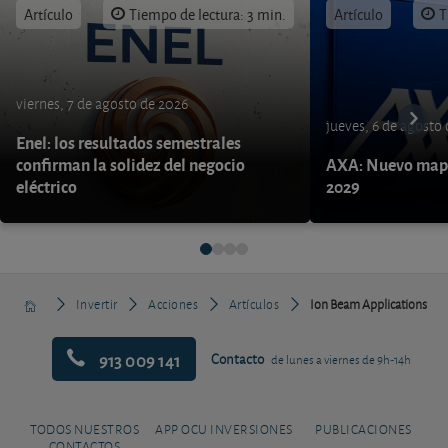
Artículo
Tiempo de lectura: 3 min.
Artículo
T
viernes, 7 de agosto de 2026
jueves, 6 de agosto
Enel: los resultados semestrales
confirman la solidez del negocio
AXA: Nuevo mapa
eléctrico
2029
Invertir
Acciones
Artículos
Ion Beam Applications
913 009 141
Contacto
de lunes a viernes de 9h-14h
TODOS NUESTROS
APP OCU INVERSIONES
PUBLICACIONES
CONTACTOS