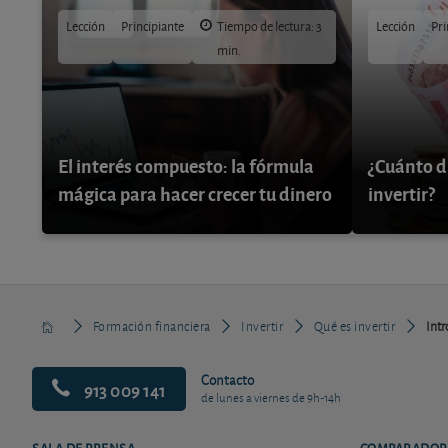
Lección
Principiante
Tiempo de lectura: 3
Lección
Pri
min.
El interés compuesto: la fórmula
¿Cuánto d
mágica para hacer crecer tu dinero
invertir?
Formación financiera
Invertir
Qué es invertir
Intr
Contacto
913 009 141
de lunes a viernes de 9h-14h
SALA DE PRENSA
COMPARADOR