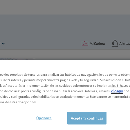
N
Mi Cartera
Alertas
lectura: 3 min.
cookies propias y de terceros para analizar tus hábitos de navegación, lo que permite obte
 suscita interés y permite mejorar nuestra página web y tu seguridad. Si haces clic en el bo
okies" aceptarás la implementación de las cookies y solo entonces se implantarán. Si haces c
ón de cookies" podrás configurar o deshabilitar las cookies. Además, si haces
clic aquí
podr
cookies y configurarlas o deshabilitarlas en cualquier momento. Este banner se mantendrá 
Lección 1
: Introducción a la 
una de estas dos opciones.
¿Tienes dinero ahorrado y quieres saca
Opciones
Aceptar y continuar
pequeño colchón en una cuenta de ahorro
es una forma eficaz de hacer crecer tu 