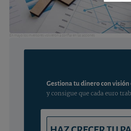
En mayo los inversores volvieron a confiar en las acciones
Gestiona tu dinero con visión
y consigue que cada euro trab
HAZ CRECER TU P