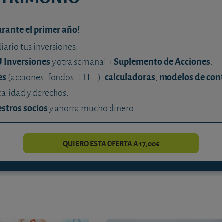
urante el primer año!
diario tus inversiones.
U Inversiones
Suplemento de Acciones
y otra semanal +
.
es
calculadoras
modelos de con
(acciones, fondos, ETF...),
,
calidad y derechos.
stros socios
y ahorra mucho dinero.
QUIERO ESTA OFERTA A 17,00€