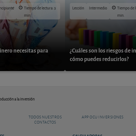
ncipiante
Tiempo de lectura: 3
Lección
Intermedio
Tiempo de l
min.
min.
inero necesitas para
¿Cuáles son los riesgos de in
cómo puedes reducirlos?
oducción a la inversión
TODOS NUESTROS
APP OCU INVERSIONES
CONTACTOS
ES
CALCULADORAS