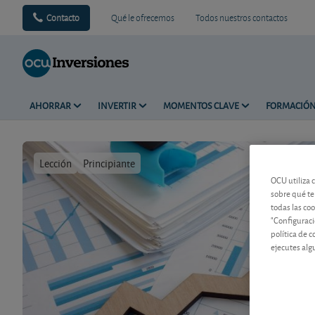
Contacto
Qué le ofrecemos
Todos nuestros contactos
AHORRAR
INVERTIR
MOMENTOS CLAVE
FORMACIÓ
Lección
Principiante
Tiempo de 
OCU utiliza 
sobre qué te
todas las co
"Configuraci
política de 
ejecutes alg