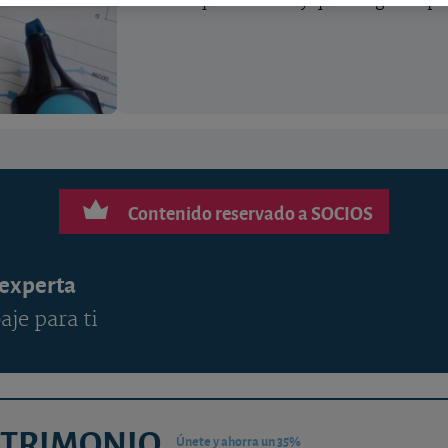
bien en qué consiste y qué riesgos impli
Contenido reservado a SOCIOS
 experta
aje para ti
ATRIMONIO
Únete y ahorra un 35%