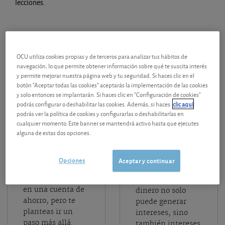
lecciones.
lección
lección
OCU utiliza cookies propias y de terceros para analizar tus hábitos de
PRINCIPIANTE
PRINCIPIANTE
navegación, lo que permite obtener información sobre qué te suscita interés
Lección 1
:
Lección 2
: El
y permite mejorar nuestra página web y tu seguridad. Si haces clic en el
botón "Aceptar todas las cookies" aceptarás la implementación de las cookies
Introducción
interés
y solo entonces se implantarán. Si haces clic en "Configuración de cookies"
a la inversión
compuesto: la
podrás configurar o deshabilitar las cookies. Además, si haces
clic aquí
podrás ver la política de cookies y configurarlas o deshabilitarlas en
fórmula
cualquier momento. Este banner se mantendrá activo hasta que ejecutes
¿Tienes dinero
mágica para
alguna de estas dos opciones.
ahorrado y quieres
hacer crecer
sacarle más
partido? Tal vez ya
tu dinero
Opciones
Aceptar y continuar
has acumulado un
pequeño colchón
¿Sabías que tu
en una cuenta de
dinero no solo
ahorro, pero te
puede generar
planteas ir un
intereses, sino
paso más allá.
también intereses