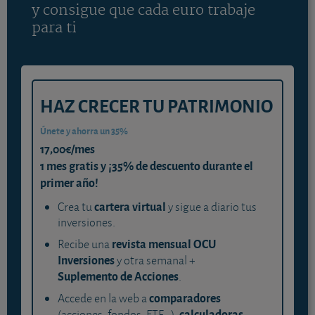
y consigue que cada euro trabaje
para ti
HAZ CRECER TU PATRIMONIO
Únete y ahorra un 35%
17,00€/mes
1 mes gratis y ¡35% de descuento durante el
primer año!
cartera virtual
Crea tu
y sigue a diario tus
inversiones.
revista mensual OCU
Recibe una
Inversiones
y otra semanal +
Suplemento de Acciones
.
comparadores
Accede en la web a
calculadoras
(acciones, fondos, ETF...),
,