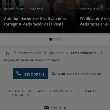
martes, 14 de julio de 2026
viernes, 12 de junio
Autoliquidación rectificativa: cómo
Pérdidas de Arte
corregir su declaración de la Renta
declararlas en el
Momentos clave
Impuestos
Cómo declarar en el IRPF
2025 los intereses de cuentas en el extranjero
913 009 141
Contacto
de lunes a viernes de 9h-14h
TODOS NUESTROS
APP OCU INVERSIONES
PUBLICACIONES
CONTACTOS
Newsletter