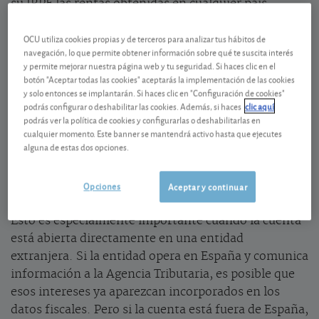
su IRPF las rentas obtenidas en cualquier país,
aunque no aparezcan en sus datos fiscales de Renta
OCU utiliza cookies propias y de terceros para analizar tus hábitos de
WEB. Cada año, muchos contribuyentes parten de
navegación, lo que permite obtener información sobre qué te suscita interés
los datos fiscales facilitados por la Agencia
y permite mejorar nuestra página web y tu seguridad. Si haces clic en el
Tributaria. Son una ayuda útil, pero no son infalibles
botón "Aceptar todas las cookies" aceptarás la implementación de las cookies
ni sustituyen la responsabilidad del contribuyente.
y solo entonces se implantarán. Si haces clic en "Configuración de cookies"
podrás configurar o deshabilitar las cookies. Además, si haces
clic aquí
La regla general es clara:
el IRPF grava la renta
podrás ver la política de cookies y configurarlas o deshabilitarlas en
mundial de quienes residen fiscalmente en España
.
cualquier momento. Este banner se mantendrá activo hasta que ejecutes
Por tanto, los intereses cobrados en una cuenta,
alguna de estas dos opciones.
bono o depósito extranjero también deben revisarse
y, si procede, declararse.
Opciones
Aceptar y continuar
Esto es especialmente importante cuando la cuenta
está abierta directamente en una entidad
extranjera. Si la entidad opera en España y comunica
información a la Agencia Tributaria, es posible que
esos intereses ya aparezcan incorporados en los
datos fiscales. Pero si la cuenta está fuera de España,