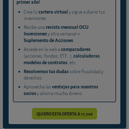
primer año!
cartera virtual
Crea tu
y sigue a diario tus
inversiones.
revista mensual OCU
Recibe una
Inversiones
y otra semanal +
Suplemento de Acciones
.
comparadores
Accede en la web a
calculadoras
(acciones, fondos, ETF...),
,
modelos de contratos
, etc.
Resolvemos tus dudas
sobre fiscalidad y
derechos.
ventajas para nuestros
Aprovecha las
socios
y ahorra mucho dinero.
QUIERO ESTA OFERTA A 17,00€