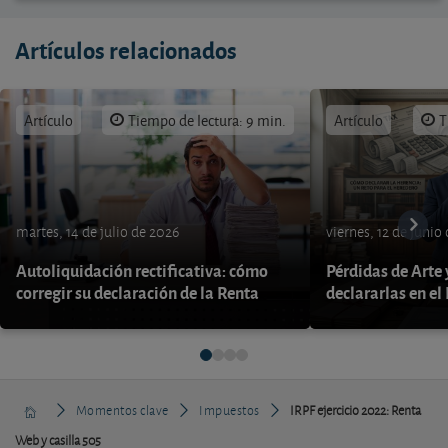
Artículos relacionados
Artículo
Tiempo de lectura: 9 min.
Artículo
T
martes, 14 de julio de 2026
viernes, 12 de junio
Autoliquidación rectificativa: cómo
Pérdidas de Arte
corregir su declaración de la Renta
declararlas en el
Momentos clave
Impuestos
IRPF ejercicio 2022: Renta
Web y casilla 505