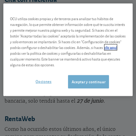
Un año más llega la hora de rendir cuentas a
Hacienda por los rendimientos, ganancias o pérdidas
OCU utiliza cookies propias y de terceros para analizar tus hábitos de
navegación, lo que permite obtener información sobre qué te suscita interés
obtenidos en 2022. Conscientes de que
y permite mejorar nuestra página web y tu seguridad. Si haces clic en el
cumplimentar la declaración del IRPF puede ser una
botón "Aceptar todas las cookies" aceptarás la implementación de las cookies
labor bastante enrevesada, le allanamos el camino
y solo entonces se implantarán. Si haces clic en "Configuración de cookies"
podrás configurar o deshabilitar las cookies. Además, si haces
clic aquí
para que pague solo lo que justamente le
podrás ver la política de cookies y configurarlas o deshabilitarlas en
corresponde en su IRPF, no pecando ni por exceso ni
cualquier momento. Este banner se mantendrá activo hasta que ejecutes
por defecto.
alguna de estas dos opciones.
• Lo primero a tener en mente son las
fechas
. El
plazo para presentar la declaración finalizará el
Opciones
Aceptar y continuar
día
30 de junio
, pero si su declaración sale a ingresar
y desea hacer el pago a través de domiciliación
bancaria, solo tendrá hasta el
27 de junio.
RentaWeb
Como ha ocurrido estos últimos años, el único