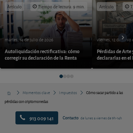
Artículo
Tiempo de lectura: 9 min.
Artículo
T
martes, 14 de julio de 2026
viernes, 12 de junio
Autoliquidación rectificativa: cómo
Pérdidas de Arte
corregir su declaración de la Renta
declararlas en el
Momentos clave
Impuestos
Cómo sacar partido a las
pérdidas con criptomonedas
913 009 141
Contacto
de lunes a viernes de 9h-14h