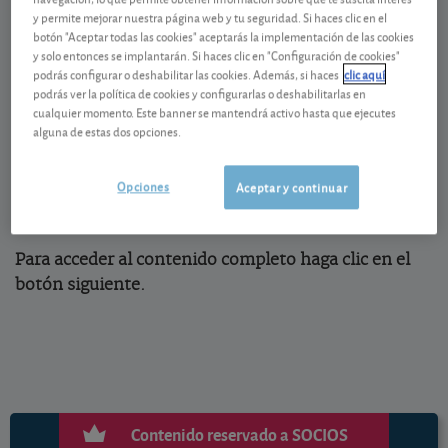
Las criptomonedas son una de las inversiones más
y permite mejorar nuestra página web y tu seguridad. Si haces clic en el
castigadas en lo que va de año: por ejemplo, el
botón "Aceptar todas las cookies" aceptarás la implementación de las cookies
bitcoin ha caído en torno a un 53% en euros. Si ha
y solo entonces se implantarán. Si haces clic en "Configuración de cookies"
podrás configurar o deshabilitar las cookies. Además, si haces
clic aquí
apostado por las monedas virtuales – desoyendo
podrás ver la política de cookies y configurarlas o deshabilitarlas en
nuestras recomendaciones de mantenerse alejado
cualquier momento. Este banner se mantendrá activo hasta que ejecutes
de ellas por los riesgos que entrañan –, puede que
alguna de estas dos opciones.
haya tenido pérdidas o las tenga latentes.
Opciones
Aceptar y continuar
Para acceder al contenido completo haga clic en el
botón siguiente.
Contenido reservado a SOCIOS