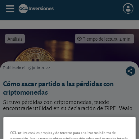
Análisis
Tiempo de lectura: 2 min.
Publicado el
15 julio 2022
La venta de criptomonedas genera ganancias o pérdidas. Sepa cómo sacarles partido.
Cómo sacar partido a las pérdidas con
criptomonedas
Si tuvo pérdidas con criptomonedas, puede
encontrarle utilidad en su declaración de IRPF. Véalo.
Pérdidas con monedas virtuales
OCU utiliza cookies propias y de terceros para analizar tus hábitos de
navegación, lo que permite obtener información sobre qué te suscita interés