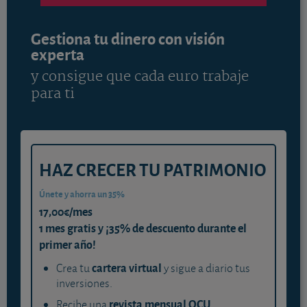
Gestiona tu dinero con visión
experta
y consigue que cada euro trabaje
para ti
HAZ CRECER TU PATRIMONIO
Únete y ahorra un 35%
17,00€/mes
1 mes gratis y ¡35% de descuento durante el
primer año!
cartera virtual
Crea tu
y sigue a diario tus
inversiones.
revista mensual OCU
Recibe una