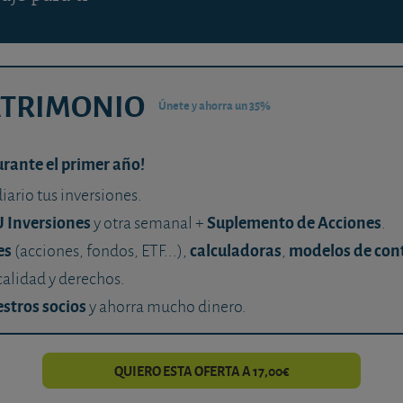
ATRIMONIO
Únete y ahorra un 35%
urante el primer año!
diario tus inversiones.
U Inversiones
Suplemento de Acciones
y otra semanal +
.
es
calculadoras
modelos de con
(acciones, fondos, ETF...),
,
calidad y derechos.
stros socios
y ahorra mucho dinero.
QUIERO ESTA OFERTA A 17,00€