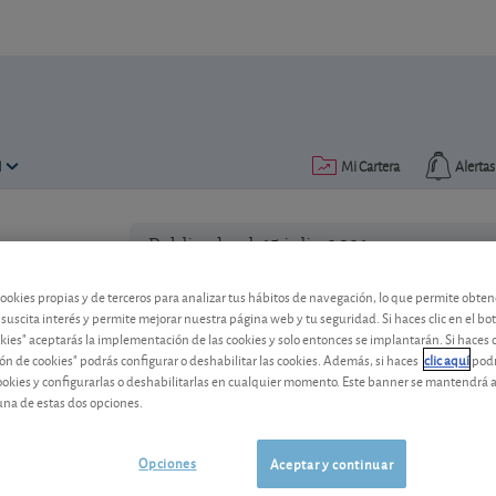
N
Mi Cartera
Alertas
Publicado el
15 julio 2021
lectura: 3 min.
Impuesto de patrimonio: dón
cookies propias y de terceros para analizar tus hábitos de navegación, lo que permite obte
 suscita interés y permite mejorar nuestra página web y tu seguridad. Si haces clic en el bo
residencia
okies" aceptarás la implementación de las cookies y solo entonces se implantarán. Si haces c
ón de cookies" podrás configurar o deshabilitar las cookies. Además, si haces
clic aquí
podr
Trasladarse a vivir a otra comunidad a
cookies y configurarlas o deshabilitarlas en cualquier momento. Este banner se mantendrá 
impuesto. Se lo explicamos.
una de estas dos opciones.
Opciones
Aceptar y continuar