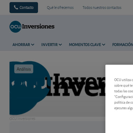
Contacto
Qué le ofrecemos
Todos nuestros contactos
AHORRAR
INVERTIR
MOMENTOS CLAVE
FORMACIÓ
Análisis
Tiempo de 
OCU utiliza 
sobre qué te
todas las co
"Configuraci
política de 
ejecutes alg
OCU Inversiones