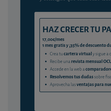
HAZ CRECER TU P
17,00€/mes
1 mes gratis y ¡35% de descuento d
cartera virtual
Crea tu
y sigue a 
revista mensual OC
Recibe una
comparador
Accede en la web a
Resolvemos tus dudas
sobre fis
ventajas para nue
Aprovecha las