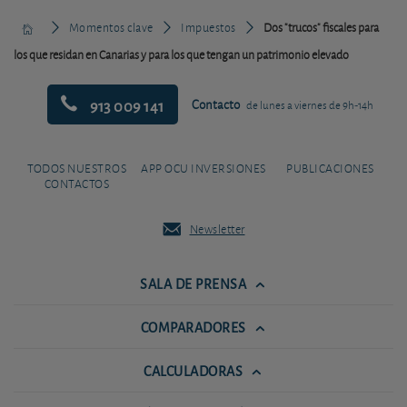
Momentos clave
Impuestos
Dos "trucos" fiscales para
los que residan en Canarias y para los que tengan un patrimonio elevado
913 009 141
Contacto
de lunes a viernes de 9h-14h
TODOS NUESTROS
APP OCU INVERSIONES
PUBLICACIONES
CONTACTOS
Newsletter
SALA DE PRENSA
COMPARADORES
CALCULADORAS