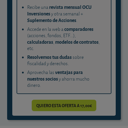
revista mensual OCU
Recibe una
Inversiones
y otra semanal +
Suplemento de Acciones
.
comparadores
Accede en la web a
(acciones, fondos, ETF...),
calculadoras
modelos de contratos
,
,
etc.
Resolvemos tus dudas
sobre
fiscalidad y derechos.
ventajas para
Aprovecha las
nuestros socios
y ahorra mucho
dinero.
QUIERO ESTA OFERTA A 17,00€