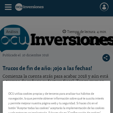
Análisis
Tiempo de lectura: 4 min.
Publicado el
10 diciembre 2018
OCU Inversiones
Trucos de fin de año: ¡ojo a las fechas!
Comienza la cuenta atrás para acabar 2018 y aún está
a tiempo de reducir su factura fiscal. Tenga muy en
cuenta el calendario para llevar a cabo nuestros
consejos fiscales.
OCU utiliza cookies propias y de terceros para analizar tus hábitos de
navegación, lo que permite obtener información sobre qué te suscita interés
y permite mejorar nuestra página web y tu seguridad. Si haces clic en el
botón "Aceptar todas las cookies" aceptarás la implementación de las cookies
Contenido reservado a SOCIOS
y solo entonces se implantarán. Si haces clic en "Configuración de cookies"