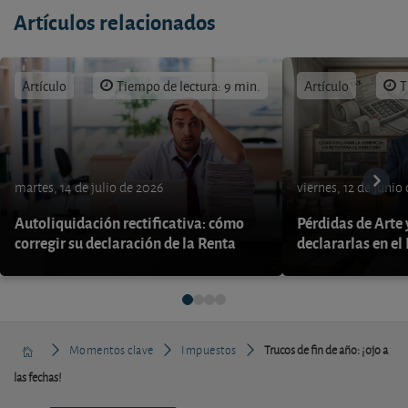
Artículos relacionados
Artículo
Tiempo de lectura: 9 min.
Artículo
T
martes, 14 de julio de 2026
viernes, 12 de junio
Autoliquidación rectificativa: cómo
Pérdidas de Arte
corregir su declaración de la Renta
declararlas en el
Momentos clave
Impuestos
Trucos de fin de año: ¡ojo a
las fechas!