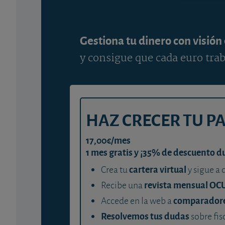
Gestiona tu dinero con visión
y consigue que cada euro trab
HAZ CRECER TU P
17,00€/mes
1 mes gratis y ¡35% de descuento d
cartera virtual
Crea tu
y sigue a 
revista mensual OC
Recibe una
comparador
Accede en la web a
Resolvemos tus dudas
sobre fis