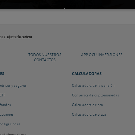
 al ajustar la cartera
TODOS NUESTROS
APP OCU INVERSIONES
CONTACTOS
ES
CALCULADORAS
sitos y seguros
Calculadora de la pensión
ETF
Conversor de criptomonedas
fondos
Calculadora de oro
acciones
Calculadora de plata
obligaciones
ondiciones de uso