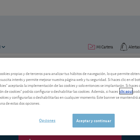
N
Mi Cartera
Alertas
Publicado el
03 febrero 2017
lectura: 4 min.
cookies propias y de terceros para analizar tus hábitos de navegación, lo que permite obte
 suscita interés y permite mejorar nuestra página web y tu seguridad. Si haces clic en el bo
Truco para ahorrar impuestos 
okies" aceptarás la implementación de las cookies y solo entonces se implantarán. Si haces c
ón de cookies" podrás configurar o deshabilitar las cookies. Además, si haces
clic aquí
podr
A la hora de adaptar su cartera a los ú
cookies y configurarlas o deshabilitarlas en cualquier momento. Este banner se mantendrá 
posibilidad de ahorrar un buen puñado
una de estas dos opciones.
Opciones
Aceptar y continuar