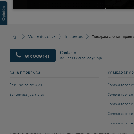
Momentos clave
Impuestos
Truco para ahorrar impuestos
Contacto
913 009 141
de lunes a viernes de 9h-14h
SALA DE PRENSA
COMPARADOR
Posturas editoriales
Comparador depó
Sentencias judiciales
Comparador de 
Comparador de 
Comparador de 
Comparador de 
© 2026 Ocu Inversiones
Acerca de Ocu Inversiones
Política de cookies
Privacy
C