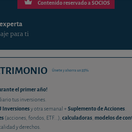
Contenido reservado a SOCIOS
 experta
aje para ti
ATRIMONIO
Únete y ahorra un 35%
urante el primer año!
diario tus inversiones.
U Inversiones
Suplemento de Acciones
y otra semanal +
.
es
calculadoras
modelos de con
(acciones, fondos, ETF...),
,
calidad y derechos.