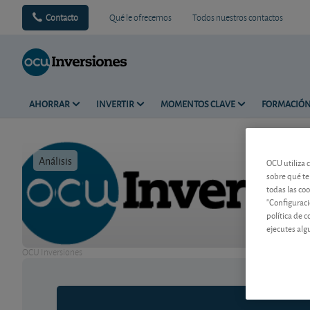
Contacto
Qué le ofrecemos
Todos nuestros contactos
AHORRAR
INVERTIR
MOMENTOS CLAVE
FORMACIÓ
Análisis
Tiempo de 
OCU utiliza 
sobre qué te
todas las co
"Configuraci
política de 
ejecutes alg
OCU Inversiones