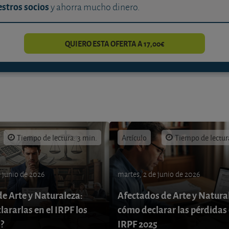
stros socios
y ahorra mucho dinero.
QUIERO ESTA OFERTA A 17,00€
Tiempo de lectura: 3 min.
Artículo
Tiempo de lectur
e junio de 2026
martes, 2 de junio de 2026
de Arte y Naturaleza:
Afectados de Arte y Natura
ararlas en el IRPF los
cómo declarar las pérdidas 
?
IRPF 2025