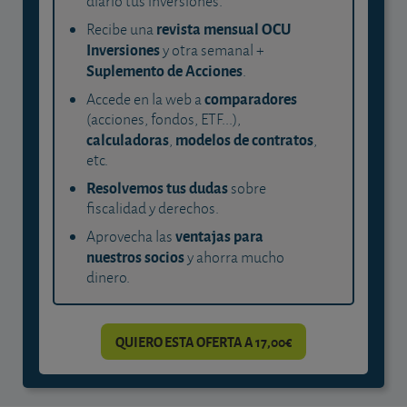
diario tus inversiones.
revista mensual OCU
Recibe una
Inversiones
y otra semanal +
Suplemento de Acciones
.
comparadores
Accede en la web a
(acciones, fondos, ETF...),
calculadoras
modelos de contratos
,
,
etc.
Resolvemos tus dudas
sobre
fiscalidad y derechos.
ventajas para
Aprovecha las
nuestros socios
y ahorra mucho
dinero.
QUIERO ESTA OFERTA A 17,00€