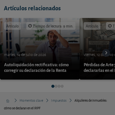
Artículos relacionados
Artículo
Tiempo de lectura: 9 min.
Artículo
T
martes, 14 de julio de 2026
viernes, 12 de junio
Autoliquidación rectificativa: cómo
Pérdidas de Arte
corregir su declaración de la Renta
declararlas en el
Momentos clave
Impuestos
Alquileres de inmuebles:
cómo se declaran en el IRPF