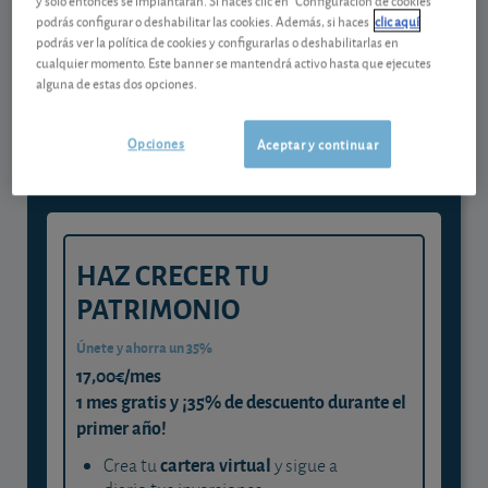
podrás configurar o deshabilitar las cookies. Además, si haces
clic aquí
podrás ver la política de cookies y configurarlas o deshabilitarlas en
Gestiona tu dinero con visión
cualquier momento. Este banner se mantendrá activo hasta que ejecutes
alguna de estas dos opciones.
experta
y consigue que cada euro trabaje
Opciones
Aceptar y continuar
para ti
HAZ CRECER TU
PATRIMONIO
Únete y ahorra un 35%
17,00€/mes
1 mes gratis y ¡35% de descuento durante el
primer año!
cartera virtual
Crea tu
y sigue a