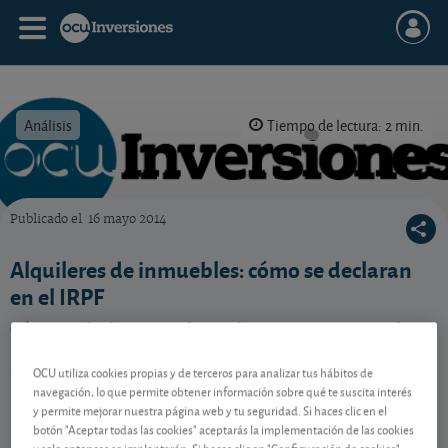
Análisis
Tiempo de lectura: 2 min.
Publicado el
16 mayo 2014
OCU Inversiones
Alquileres de inmuebles: cómo se declaran
en el IRPF
Cómo se declaran en el IRPF los ingresos que recibo
por el alquiler de una vivienda. Qué gastos puedo
deducirme.
OCU utiliza cookies propias y de terceros para analizar tus hábitos de
navegación, lo que permite obtener información sobre qué te suscita interés
y permite mejorar nuestra página web y tu seguridad. Si haces clic en el
botón "Aceptar todas las cookies" aceptarás la implementación de las cookies
Contenido reservado a SOCIOS
y solo entonces se implantarán. Si haces clic en "Configuración de cookies"