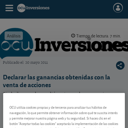
Análisis
Tiempo de lectura: 7 min.
Publicado el
20 mayo 2011
OCU Inversiones
Declarar las ganancias obtenidas con la
venta de acciones
Si el año pasado vendió acciones, las ganancias – o
pérdidas – patrimoniales que obtuviera deberá
declararlas ahora en su IRPF. Le explicamos cómo
OCU utiliza cookies propias y de terceros para analizar tus hábitos de
hacerlo.
navegación, lo que permite obtener información sobre qué te suscita interés
y permite mejorar nuestra página web y tu seguridad. Si haces clic en el
botón "Aceptar todas las cookies" aceptarás la implementación de las cookies