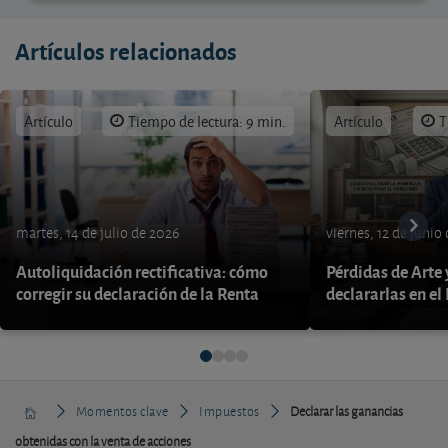
Artículos relacionados
Artículo
Tiempo de lectura: 9 min.
Artículo
T
martes, 14 de julio de 2026
viernes, 12 de junio
Autoliquidación rectificativa: cómo
Pérdidas de Arte
corregir su declaración de la Renta
declararlas en el
Momentos clave
Impuestos
Declarar las ganancias
obtenidas con la venta de acciones