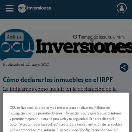
Análisis
Tiempo de lectura: 6 min.
Publicado el
14 mayo 2010
OCU Inversiones
Cómo declarar los inmuebles en el IRPF
Le indicamos cómo incluir en la declaración de la
renta los ingresos procedentes de inmuebles.
OCU utiliza cookies propias y de terceros para analizar tus hábitos de
navegación, lo que permite obtener información sobre qué te suscita interés
Contenido reservado a SOCIOS
y permite mejorar nuestra página web y tu seguridad. Si haces clic en el
botón "Aceptar todas las cookies" aceptarás la implementación de las cookies
y solo entonces se implantarán. Si haces clic en "Configuración de cookies"