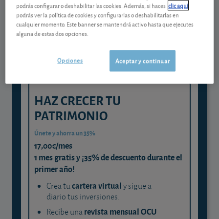
Gestiona tu dinero con visión
podrás configurar o deshabilitar las cookies. Además, si haces
clic aquí
experta
podrás ver la política de cookies y configurarlas o deshabilitarlas en
cualquier momento. Este banner se mantendrá activo hasta que ejecutes
y consigue que cada euro trabaje
alguna de estas dos opciones.
para ti
Opciones
Aceptar y continuar
HAZ CRECER TU
PATRIMONIO
Únete y ahorra un 35%
17,00€/mes
1 mes gratis y ¡35% de descuento durante el
primer año!
cartera virtual
Crea tu
y sigue a
diario tus inversiones.
revista mensual OCU
Recibe una