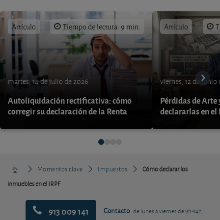
Artículo
Tiempo de lectura: 9 min.
Artículo
T
martes, 14 de julio de 2026
viernes, 12 de junio
Autoliquidación rectificativa: cómo
Pérdidas de Arte
corregir su declaración de la Renta
declararlas en el
Momentos clave
Impuestos
Cómo declarar los
inmuebles en el IRPF
913 009 141
Contacto
de lunes a viernes de 9h-14h