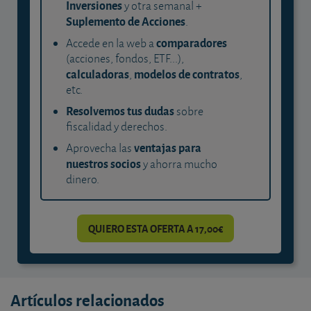
Inversiones
y otra semanal +
Suplemento de Acciones
.
comparadores
Accede en la web a
(acciones, fondos, ETF...),
calculadoras
modelos de contratos
,
,
etc.
Resolvemos tus dudas
sobre
fiscalidad y derechos.
ventajas para
Aprovecha las
nuestros socios
y ahorra mucho
dinero.
QUIERO ESTA OFERTA A 17,00€
Artículos relacionados