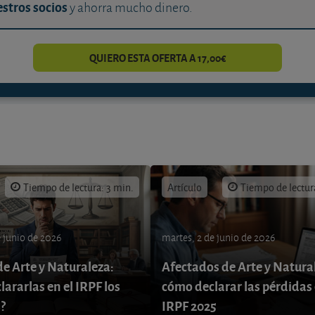
stros socios
y ahorra mucho dinero.
QUIERO ESTA OFERTA A 17,00€
Tiempo de lectura: 3 min.
Artículo
Tiempo de lectur
e junio de 2026
martes, 2 de junio de 2026
de Arte y Naturaleza:
Afectados de Arte y Natura
ararlas en el IRPF los
cómo declarar las pérdidas 
?
IRPF 2025