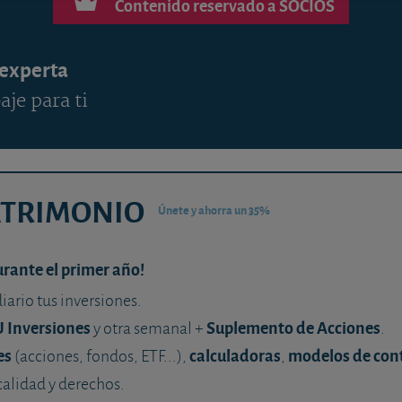
Contenido reservado a SOCIOS
 experta
aje para ti
ATRIMONIO
Únete y ahorra un 35%
urante el primer año!
diario tus inversiones.
U Inversiones
Suplemento de Acciones
y otra semanal +
.
es
calculadoras
modelos de con
(acciones, fondos, ETF...),
,
calidad y derechos.