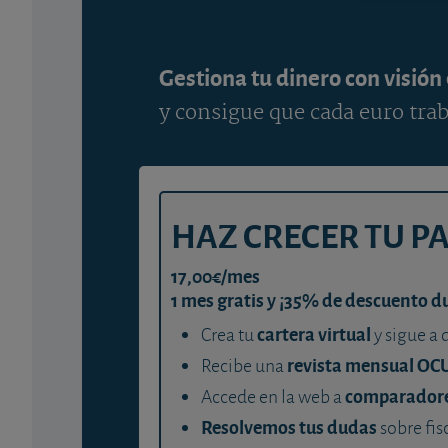
Gestiona tu dinero con visión
y consigue que cada euro trab
HAZ CRECER TU P
17,00€/mes
1 mes gratis y ¡35% de descuento d
cartera virtual
Crea tu
y sigue a 
revista mensual OC
Recibe una
comparador
Accede en la web a
Resolvemos tus dudas
sobre fis