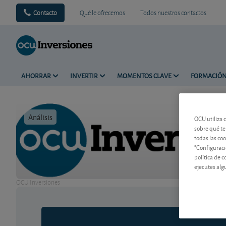
Contacto
Qué le ofrecemos
Todos nuestros contactos
AHORRAR
INVERTIR
MOMENTOS CLAVE
FORMACIÓ
Análisis
Tiempo de l
OCU utiliza 
sobre qué te
todas las co
"Configuraci
política de 
ejecutes alg
OCU Inversiones