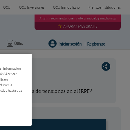
OCU
OCU Inversiones
OCU Inmobiliario
Prensa e instituciones
Análisis, recomendaciones, carteras modelo y mucho más
AHORA 1 MES GRATIS
Iniciar sesión
Regístrate
Útiles
|
ner información
tón "Aceptar
lic en
ás ver la
activo hasta que
ión y los planes de pensiones en el IRPF?