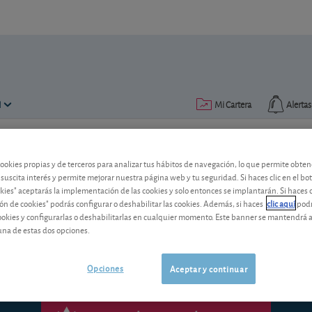
N
Mi Cartera
Alertas
Publicado el
09 junio 2008
ectura: 18 min.
cookies propias y de terceros para analizar tus hábitos de navegación, lo que permite obte
 suscita interés y permite mejorar nuestra página web y tu seguridad. Si haces clic en el bo
Fiscalidad: los planes
okies" aceptarás la implementación de las cookies y solo entonces se implantarán. Si haces c
ón de cookies" podrás configurar o deshabilitar las cookies. Además, si haces
clic aquí
podr
cookies y configurarlas o deshabilitarlas en cualquier momento. Este banner se mantendrá 
¿Cómo se declaran los planes de jubilac
una de estas dos opciones.
Opciones
Aceptar y continuar