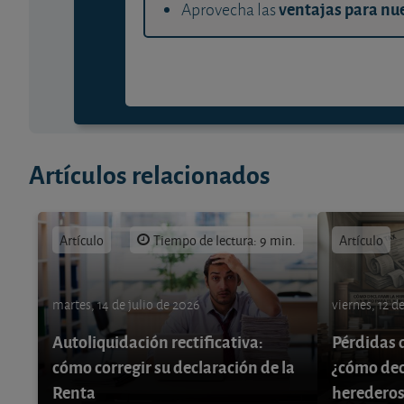
ventajas para nue
Aprovecha las
Artículos relacionados
Artículo
Tiempo de lectura: 9 min.
Artículo
martes, 14 de julio de 2026
viernes, 12 d
Autoliquidación rectificativa:
Pérdidas 
cómo corregir su declaración de la
¿cómo decl
Renta
herederos