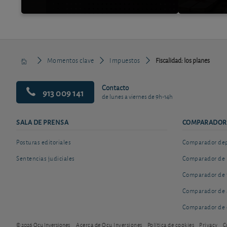
Momentos clave
Impuestos
Fiscalidad: los planes
Contacto
913 009 141
de lunes a viernes de 9h-14h
SALA DE PRENSA
COMPARADOR
Posturas editoriales
Comparador depó
Sentencias judiciales
Comparador de 
Comparador de 
Comparador de 
Comparador de 
© 2026 Ocu Inversiones
Acerca de Ocu Inversiones
Política de cookies
Privacy
C