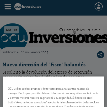
Análisis
Tiempo de lectura: 2 min.
Publicado el
26 noviembre 2007
OCU Inversiones
Nueva dirección del "Fisco" holandés
Si solicitó la devolución del exceso de retención
practicado sobre los dividendos de acciones
holandesas, y le han devuelto su carta, reenvíe su
carta a esta nueva dirección.
OCU utiliza cookies propias y de terceros para analizar tus hábitos de
navegación, lo que permite obtener información sobre qué te suscita interés
y permite mejorar nuestra página web y tu seguridad. Si haces clic en el
botón "Aceptar todas las cookies" aceptarás la implementación de las cookies
Contenido reservado a SOCIOS
y solo entonces se implantarán. Si haces clic en "Configuración de cookies"