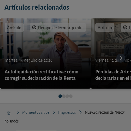
Artículos relacionados
Artículo
Tiempo de lectura: 9 min.
Artículo
T
martes, 14 de julio de 2026
viernes, 12 de junio
Autoliquidación rectificativa: cómo
Pérdidas de Arte
corregir su declaración de la Renta
declararlas en el
Momentos clave
Impuestos
Nueva dirección del "Fisco"
holandés