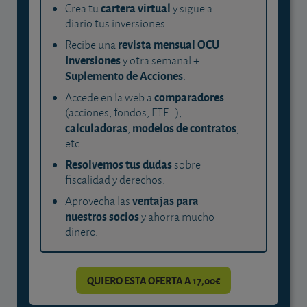
cartera virtual
Crea tu
y sigue a
diario tus inversiones.
revista mensual OCU
Recibe una
Inversiones
y otra semanal +
Suplemento de Acciones
.
comparadores
Accede en la web a
(acciones, fondos, ETF...),
calculadoras
modelos de contratos
,
,
etc.
Resolvemos tus dudas
sobre
fiscalidad y derechos.
ventajas para
Aprovecha las
nuestros socios
y ahorra mucho
dinero.
QUIERO ESTA OFERTA A 17,00€