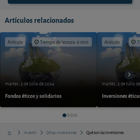
Artículos relacionados
Artículo
Tiempo de lectura: 6 min.
Artículo
T
martes, 2 de julio de 2024
martes, 2 de julio d
Fondos éticos y solidarios
Inversiones ética
Invertir
Otras inversiones
Qué son las inversiones