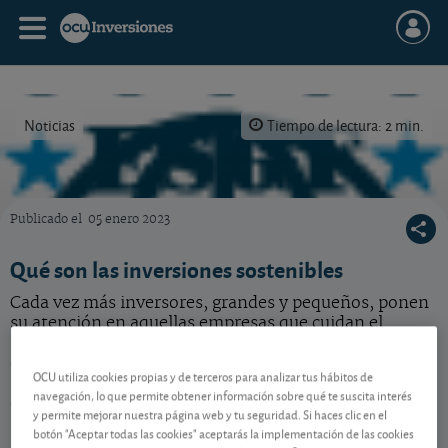
Noticias
Tiempo de lectura: 2 min.
Publicado el
05 enero 2023
Nuestra etiqueta ESGF para acciones.
Qué son las inversiones sostenibles
Cada vez más inversores, grandes y pequeños, ponen
su atención en aquellas empresas que cuidan el
medioambiente, que mantienen unas condiciones
dignas para sus trabajadores o que respetan los
OCU utiliza cookies propias y de terceros para analizar tus hábitos de
intereses de sus accionistas. Veamos qué son estos
navegación, lo que permite obtener información sobre qué te suscita interés
criterios sostenibles, conocidos como ESG.
y permite mejorar nuestra página web y tu seguridad. Si haces clic en el
botón "Aceptar todas las cookies" aceptarás la implementación de las cookies