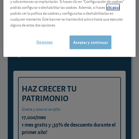
y solo entonces se implantarán. Si haces clic en "Configuración de cookies"
Contenido reservado a SOCIOS
podrás configurar o deshabilitar las cookies. Además, si haces
clic aquí
podrás ver la política de cookies y configurarlas o deshabilitarlas en
cualquier momento. Este banner se mantendrá activo hasta que ejecutes
alguna de estas dos opciones.
Gestiona tu dinero con visión
experta
Opciones
Aceptar y continuar
y consigue que cada euro trabaje
para ti
HAZ CRECER TU
PATRIMONIO
Únete y ahorra un 35%
17,00€/mes
1 mes gratis y ¡35% de descuento durante el
primer año!