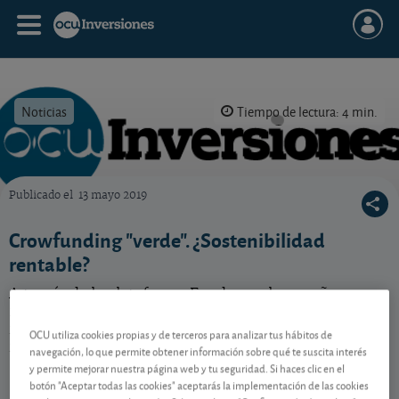
Noticias
Tiempo de lectura: 4 min.
Publicado el
13 mayo 2019
OCU Inversiones
Crowfunding "verde". ¿Sostenibilidad
rentable?
A través de la plataforma Fundeen, el pequeño
inversor puede participar en proyectos de energías
renovables. ¿De verdad se puede obtener una
OCU utiliza cookies propias y de terceros para analizar tus hábitos de
rentabilidad del 7,3% anual?
navegación, lo que permite obtener información sobre qué te suscita interés
y permite mejorar nuestra página web y tu seguridad. Si haces clic en el
botón "Aceptar todas las cookies" aceptarás la implementación de las cookies