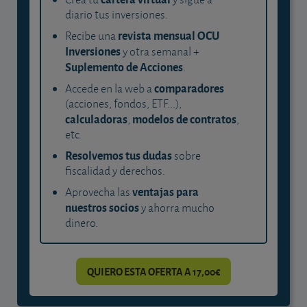
diario tus inversiones.
revista mensual OCU
Recibe una
Inversiones
y otra semanal +
Suplemento de Acciones
.
comparadores
Accede en la web a
(acciones, fondos, ETF...),
calculadoras
modelos de contratos
,
,
etc.
Resolvemos tus dudas
sobre
fiscalidad y derechos.
ventajas para
Aprovecha las
nuestros socios
y ahorra mucho
dinero.
QUIERO ESTA OFERTA A 17,00€