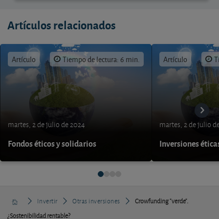
Artículos relacionados
Artículo
Tiempo de lectura: 6 min.
Artículo
T
martes, 2 de julio de 2024
martes, 2 de julio d
Fondos éticos y solidarios
Inversiones ética
Invertir
Otras inversiones
Crowfunding "verde".
¿Sostenibilidad rentable?