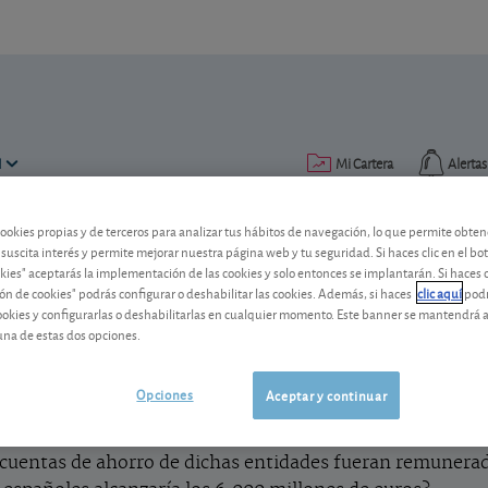
N
Mi Cartera
Alertas
cookies propias y de terceros para analizar tus hábitos de navegación, lo que permite obte
Publicado el
14 marzo 2012
lectura: 1 min.
 suscita interés y permite mejorar nuestra página web y tu seguridad. Si haces clic en el bo
okies" aceptarás la implementación de las cookies y solo entonces se implantarán. Si haces c
¡Muévete por tu dinero!
ón de cookies" podrás configurar o deshabilitar las cookies. Además, si haces
clic aquí
podr
cookies y configurarlas o deshabilitarlas en cualquier momento. Este banner se mantendrá 
una de estas dos opciones.
Ponemos en marcha una campaña de acc
ayudarle a que saque el máximo partido 
Opciones
Aceptar y continuar
s dejaran de cobrar comisiones de mantenimiento por sus
s cuentas de ahorro de dichas entidades fueran remunerad