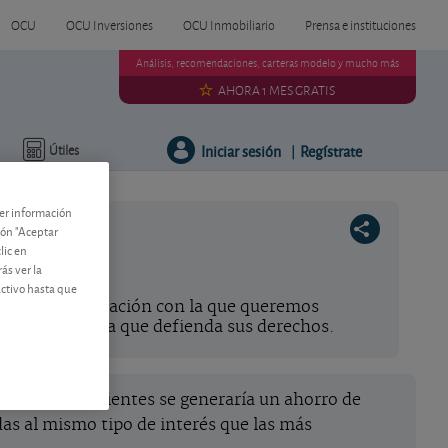
OCU
OCU Inversiones
OCU Inmobiliario
Prensa e instituciones
Análisis, recomendaciones, carteras modelo y mucho más
AHORA 1 MES GRATIS
Iniciar sesión
Regístrate
Útiles
|
ner información
tón "Aceptar
lic en
ás ver la
activo hasta que
ión e información con la que queremos
a su dinero y a que defienda sus derechos.
 cuentas corrientes se generaría un ahorro de
as al mismo tipo de interés que las más