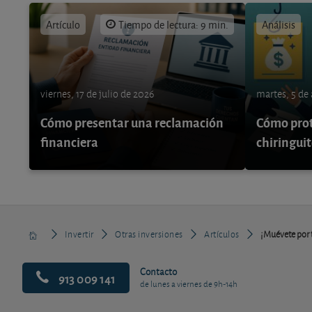
Artículo
Tiempo de lectura: 9 min.
Análisis
viernes, 17 de julio de 2026
martes, 5 de
Cómo presentar una reclamación
Cómo prot
financiera
chiringuit
Invertir
Otras inversiones
Artículos
¡Muévete por 
Contacto
913 009 141
de lunes a viernes de 9h-14h