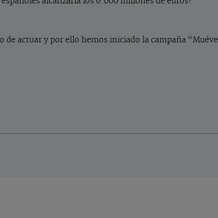
s españoles alcanzaría los 6.000 millones de euros?
 de actuar y por ello hemos iniciado la campaña “Muévet