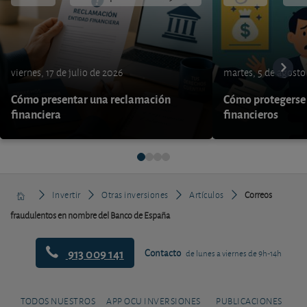
viernes, 17 de julio de 2026
martes, 5 de agosto
Cómo presentar una reclamación
Cómo protegerse 
financiera
financieros
Invertir
Otras inversiones
Artículos
Correos
fraudulentos en nombre del Banco de España
913 009 141
Contacto
de lunes a viernes de 9h-14h
TODOS NUESTROS
APP OCU INVERSIONES
PUBLICACIONES