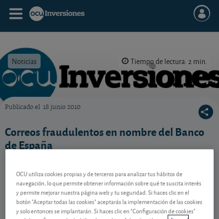
Noticias
Tiempo de lectura: 2 min.
Publicado el
18 junio 2010
OCU Inversiones
Correos fraudulentos en nombre del Banco
de España
OCU utiliza cookies propias y de terceros para analizar tus hábitos de
navegación, lo que permite obtener información sobre qué te suscita interés
Si usted recibe un correo electrónico en el que supuestamente el
Banco de España le comunica la recepción de una transferencia,
y permite mejorar nuestra página web y tu seguridad. Si haces clic en el
¡ignórelo!
botón "Aceptar todas las cookies" aceptarás la implementación de las cookies
y solo entonces se implantarán. Si haces clic en "Configuración de cookies"