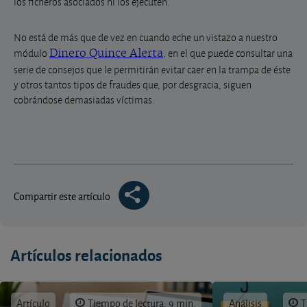
los ficheros asociados ni los ejecuten.
No está de más que de vez en cuando
eche un vistazo a nuestro
módulo
Dinero Quince Alerta
, en el que puede consultar una
serie de consejos que le permitirán evitar caer en la trampa de éste
y otros tantos tipos de fraudes que, por desgracia, siguen
cobrándose demasiadas víctimas.
Compartir este artículo
Artículos relacionados
Artículo
Tiempo de lectura: 9 min.
Análisis
T