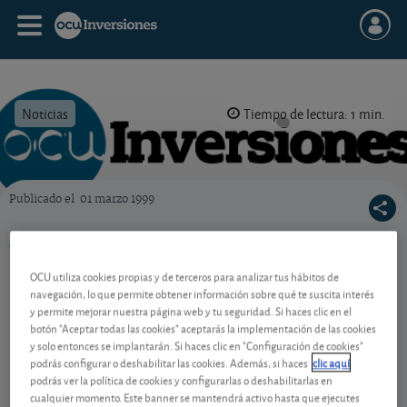
Noticias
Tiempo de lectura: 1 min.
Publicado el
01 marzo 1999
OCU Inversiones
Global Energy Technologies
OCU utiliza cookies propias y de terceros para analizar tus hábitos de
navegación, lo que permite obtener información sobre qué te suscita interés
y permite mejorar nuestra página web y tu seguridad. Si haces clic en el
En marzo de 1995,
GLOBAL ENERGY
botón "Aceptar todas las cookies" aceptarás la implementación de las cookies
TECHNOLOGIES
, sociedad que opera desde la isla
y solo entonces se implantarán. Si haces clic en "Configuración de cookies"
anglo-normanda de Guernsey, publicó y difundió
podrás configurar o deshabilitar las cookies. Además, si haces
clic aquí
podrás ver la política de cookies y configurarlas o deshabilitarlas en
en Bélgica un boletín financiero en el que daba
cualquier momento. Este banner se mantendrá activo hasta que ejecutes