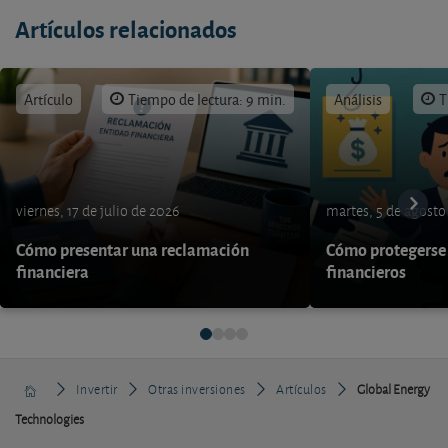
Artículos relacionados
Artículo
Tiempo de lectura: 9 min.
Análisis
T
viernes, 17 de julio de 2026
martes, 5 de agosto
Cómo presentar una reclamación
Cómo protegerse 
financiera
financieros
Invertir
Otras inversiones
Artículos
Global Energy
Technologies