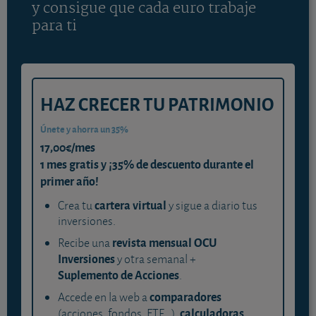
y consigue que cada euro trabaje
para ti
HAZ CRECER TU PATRIMONIO
Únete y ahorra un 35%
17,00€/mes
1 mes gratis y ¡35% de descuento durante el
primer año!
cartera virtual
Crea tu
y sigue a diario tus
inversiones.
revista mensual OCU
Recibe una
Inversiones
y otra semanal +
Suplemento de Acciones
.
comparadores
Accede en la web a
calculadoras
(acciones, fondos, ETF...),
,