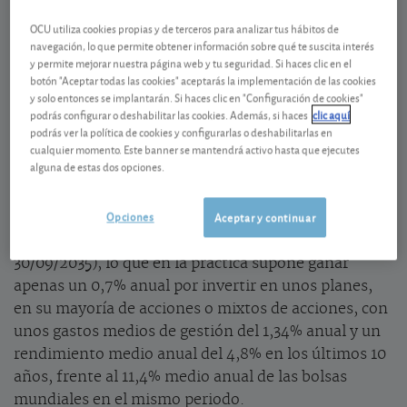
Atentos a la letra pequeña
OCU utiliza cookies propias y de terceros para analizar tus hábitos de
Como cada año, la campaña de bonificación por
navegación, lo que permite obtener información sobre qué te suscita interés
traspaso de planes de pensiones está en marcha.
y permite mejorar nuestra página web y tu seguridad. Si haces clic en el
botón "Aceptar todas las cookies" aceptarás la implementación de las cookies
Algunas ofertas bonifican hasta el 7% del importe
y solo entonces se implantarán. Si haces clic en "Configuración de cookies"
traspasado, lo que
a priori
parece un regalo más que
podrás configurar o deshabilitar las cookies. Además, si haces
clic aquí
jugoso. Pero suelen estar reservadas a traspasos
podrás ver la política de cookies y configurarlas o deshabilitarlas en
cualquier momento. Este banner se mantendrá activo hasta que ejecutes
hacia planes de la entidad con mayor volumen de
alguna de estas dos opciones.
dinero a cambio, eso sí, de elevados plazos de
permanencia. Por ejemplo, sólo para los clientes de
Opciones
Aceptar y continuar
banca privada Ibercaja bonifica los traspasos con un
7% y una permanencia de más de 10 años (hasta el
30/09/2035), lo que en la práctica supone ganar
apenas un 0,7% anual por invertir en unos planes,
en su mayoría de acciones o mixtos de acciones, con
unos gastos medios de gestión del 1,34% anual y un
rendimiento medio anual del 4,8% en los últimos 10
años, frente al 11,4% medio anual de las bolsas
mundiales en el mismo periodo.