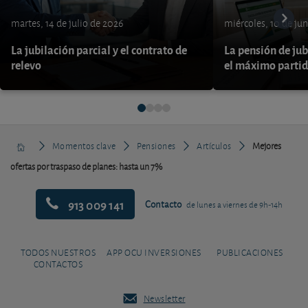
martes, 14 de julio de 2026
miércoles, 10 de ju
La jubilación parcial y el contrato de
La pensión de jub
relevo
el máximo parti
Momentos clave
Pensiones
Artículos
Mejores
ofertas por traspaso de planes: hasta un 7%
913 009 141
Contacto
de lunes a viernes de 9h-14h
TODOS NUESTROS
APP OCU INVERSIONES
PUBLICACIONES
CONTACTOS
Newsletter