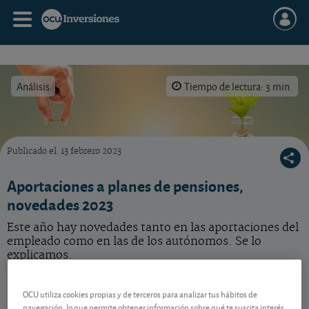
Análisis
Tiempo de lectura: 3 min.
Publicado el
13 febrero 2023
El hecho de que usted pueda aportar a un plan de empleo no quiere decir que le conveng
Aportaciones a planes de pensiones,
novedades 2023
Este año hay novedades tanto en las aportaciones del
empleado como en las de los autónomos. Se lo
explicamos.
Aportación adicional
OCU utiliza cookies propias y de terceros para analizar tus hábitos de
navegación, lo que permite obtener información sobre qué te suscita interés