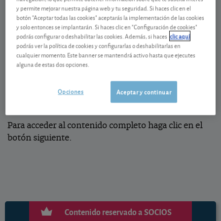
y permite mejorar nuestra página web y tu seguridad. Si haces clic en el
El límite total de aportaciones personales por un
botón "Aceptar todas las cookies" aceptarás la implementación de las cookies
mismo contribuyente a planes de pensiones
y solo entonces se implantarán. Si haces clic en "Configuración de cookies"
(asociados, individuales, de empleo) y a planes de
podrás configurar o deshabilitar las cookies. Además, si haces
clic aquí
podrás ver la política de cookies y configurarlas o deshabilitarlas en
previsión asegurados (PPA) en 2023 para el territorio
cualquier momento. Este banner se mantendrá activo hasta que ejecutes
común y Navarra (es decir, exceptuando el País
alguna de estas dos opciones.
Vasco), sigue siendo de 1.500 euros.
Opciones
Aceptar y continuar
Para acceder al contenido completo haga clic en el
botón siguiente.
Contenido reservado a SOCIOS