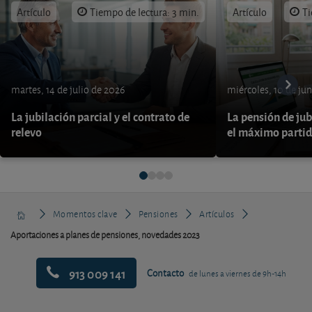
Artículo
Tiempo de lectura: 3 min.
Artículo
Ti
martes, 14 de julio de 2026
miércoles, 10 de ju
La jubilación parcial y el contrato de
La pensión de jub
relevo
el máximo parti
Momentos clave
Pensiones
Artículos
Aportaciones a planes de pensiones, novedades 2023
913 009 141
Contacto
de lunes a viernes de 9h-14h