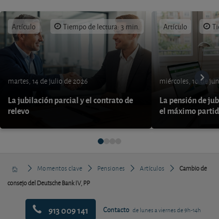
Artículo
Tiempo de lectura: 3 min.
Artículo
Ti
martes, 14 de julio de 2026
miércoles, 10 de ju
La jubilación parcial y el contrato de
La pensión de jub
relevo
el máximo parti
Momentos clave
Pensiones
Artículos
Cambio de
consejo del Deutsche Bank IV, PP
913 009 141
Contacto
de lunes a viernes de 9h-14h