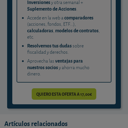
Inversiones
y otra semanal +
Suplemento de Acciones
.
comparadores
Accede en la web a
(acciones, fondos, ETF...),
calculadoras
modelos de contratos
,
,
etc.
Resolvemos tus dudas
sobre
fiscalidad y derechos.
ventajas para
Aprovecha las
nuestros socios
y ahorra mucho
dinero.
QUIERO ESTA OFERTA A 17,00€
Artículos relacionados