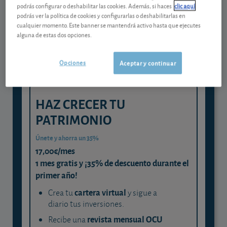
Gestiona tu dinero con visión
podrás configurar o deshabilitar las cookies. Además, si haces
clic aquí
experta
podrás ver la política de cookies y configurarlas o deshabilitarlas en
cualquier momento. Este banner se mantendrá activo hasta que ejecutes
y consigue que cada euro trabaje
alguna de estas dos opciones.
para ti
Opciones
Aceptar y continuar
HAZ CRECER TU
PATRIMONIO
Únete y ahorra un 35%
17,00€/mes
1 mes gratis y ¡35% de descuento durante el
primer año!
cartera virtual
Crea tu
y sigue a
diario tus inversiones.
revista mensual OCU
Recibe una