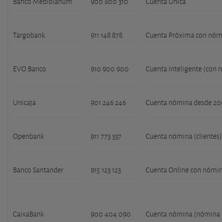
Banco Mediolanum
900 800 310
Cuenta Única
Targobank
911 148 878
Cuenta Próxima con nóm
EVO Banco
910 900 900
Cuenta Inteligente (con
Unicaja
901 246 246
Cuenta nómina desde 200
Openbank
911 773 337
Cuenta nómina (clientes)
Banco Santander
915 123 123
Cuenta Online con nómi
CaixaBank
900 404 090
Cuenta nómina (nómina m