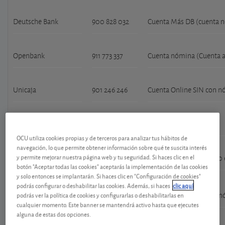
Deutsche Bank
900 828 032
Cuenta Más DB (cuenta 
Openbank
911 773 337
Cuenta nómina (Cuenta a
Unicaja
901 246 246
Cuenta Online SIN con 
Targobank
800000088
Cuenta Próxima
OCU utiliza cookies propias y de terceros para analizar tus hábitos de
navegación, lo que permite obtener información sobre qué te suscita interés
y permite mejorar nuestra página web y tu seguridad. Si haces clic en el
Cajamar
901 511 000
Cuenta nómina de 1.200 
botón "Aceptar todas las cookies" aceptarás la implementación de las cookies
y solo entonces se implantarán. Si haces clic en "Configuración de cookies"
podrás configurar o deshabilitar las cookies. Además, si haces
clic aquí
podrás ver la política de cookies y configurarlas o deshabilitarlas en
BBVA
912249426
Cuenta Va Contigo con n
cualquier momento. Este banner se mantendrá activo hasta que ejecutes
alguna de estas dos opciones.