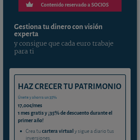
Contenido reservado a SOCIOS
Gestiona tu dinero con visión
experta
y consigue que cada euro trabaje
para ti
HAZ CRECER TU PATRIMONIO
Únete y ahorra un 35%
17,00€/mes
1 mes gratis y ¡35% de descuento durante el
primer año!
cartera virtual
Crea tu
y sigue a diario tus
inversiones.