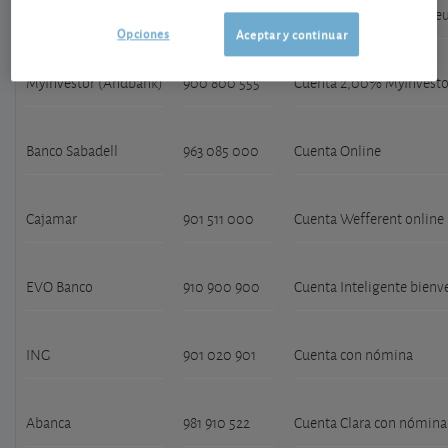
Cajamar
901 511 000
Cuenta nómina de 950 e
Opciones
Aceptar y continuar
MyInvestor (Andbank)
900 800 555
Cuenta 2,00% MyInvestor
Banco Sabadell
963 085 000
Cuenta Online
Cajamar
901 511 000
Cuenta Wefferent online
EVO Banco
910 900 900
Cuenta Inteligente bienv
ING
901 020 901
Cuenta con nómina
Abanca
981 910 522
Cuenta Clara con nómina