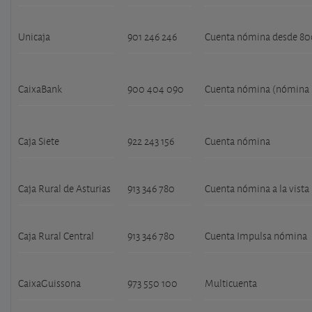
Unicaja
901 246 246
Cuenta nómina desde 800
CaixaBank
900 404 090
Cuenta nómina (nómina m
Caja Siete
922 243 156
Cuenta nómina
Caja Rural de Asturias
913 346 780
Cuenta nómina a la vista
Caja Rural Central
913 346 780
Cuenta Impulsa nómina
CaixaGuissona
973 550 100
Multicuenta