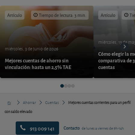
Artículo
Tiempo de lectura: 3 min.
Artículo
Ti
miércoles, 13 de ma
miércoles, 3 de junio de 2026
Cómo elegir la me
Mejores cuentas de ahorro sin
comparativa de 3
vinculación: hasta un 2,5% TAE
cuentas
Ahorrar
Cuentas
Mejores cuentas corrientes para un perfil
con saldo elevado
913 009 141
Contacto
de lunes a viernes de 9h-14h