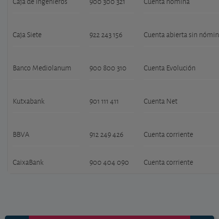
Caja de Ingenieros
900 300 321
Cuenta nómina
Caja Siete
922 243 156
Cuenta abierta sin nómi
Banco Mediolanum
900 800 310
Cuenta Evolución
Kutxabank
901 111 411
Cuenta Net
BBVA
912 249 426
Cuenta corriente
CaixaBank
900 404 090
Cuenta corriente