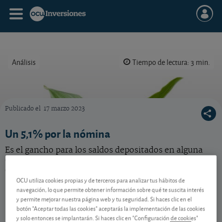
Análisis
Tiempo de lectura: 3 min.
Publicado el
17 marzo 2023
Su nónima puede ser una vía de obtener un rendimiento. Vea las mejores ofertas.
Un 5,1% por la nómina
Es el gancho para los saldos depositados en alguna
entidad, si incorpora su nómina, ¿pero es la mejor
oferta?
OCU utiliza cookies propias y de terceros para analizar tus hábitos de
navegación, lo que permite obtener información sobre qué te suscita interés
y permite mejorar nuestra página web y tu seguridad. Si haces clic en el
Contenido reservado a SOCIOS
botón "Aceptar todas las cookies" aceptarás la implementación de las cookies
y solo entonces se implantarán. Si haces clic en "Configuración de cookies"