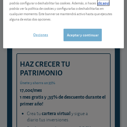
podrás configurar o deshabilitar las cookies. Además, si haces
clic aquí
Gestiona tu dinero con visión
podrás ver la política de cookies y configurarlas o deshabilitarlas en
cualquier momento. Este banner se mantendrá activo hasta que ejecutes
experta
alguna de estas dos opciones.
y consigue que cada euro trabaje
para ti
Opciones
Aceptar y continuar
HAZ CRECER TU
PATRIMONIO
Únete y ahorra un 35%
17,00€/mes
1 mes gratis y ¡35% de descuento durante el
primer año!
cartera virtual
Crea tu
y sigue a
diario tus inversiones.