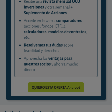
revista mensual OCU
Recibe una
Inversiones
y otra semanal +
Suplemento de Acciones
.
comparadores
Accede en la web a
(acciones, fondos, ETF...),
calculadoras
modelos de contratos
,
,
etc.
Resolvemos tus dudas
sobre
fiscalidad y derechos.
ventajas para
Aprovecha las
nuestros socios
y ahorra mucho
dinero.
QUIERO ESTA OFERTA A 17,00€