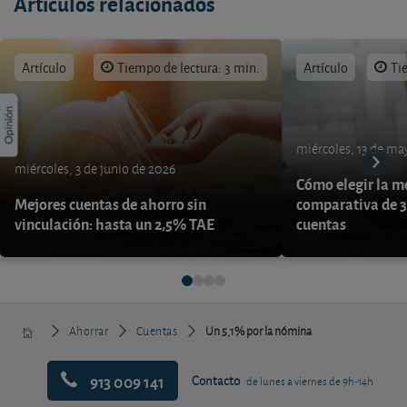
Artículos relacionados
Artículo
Tiempo de lectura: 3 min.
Artículo
Ti
miércoles, 13 de ma
miércoles, 3 de junio de 2026
Cómo elegir la me
Mejores cuentas de ahorro sin
comparativa de 3
vinculación: hasta un 2,5% TAE
cuentas
Ahorrar
Cuentas
Un 5,1% por la nómina
913 009 141
Contacto
de lunes a viernes de 9h-14h