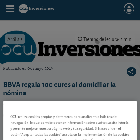
Análisis
Tiempo de lectura: 2 min.
Publicado el
06 mayo 2019
OCU Inversiones
BBVA regala 100 euros al domiciliar la
nómina
BBVA regala 100 euros a nuevos clientes al domiciliar
la nómina en una de estas tres cuentas: Online, Va
Contigo o Blue Online. ¿Es una oferta interesante?
OCU utiliza cookies propias y de terceros para analizar tus hábitos de
navegación, lo que permite obtener información sobre qué te suscita interés
y permite mejorar nuestra página web y tu seguridad. Si haces clic en el
botón "Aceptar todas las cookies" aceptarás la implementación de las cookies
Contenido reservado a SOCIOS
y solo entonces se implantarán. Si haces clic en "Configuración de cookies"