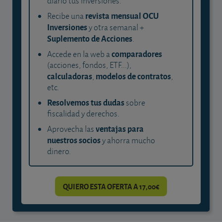
diario tus inversiones.
revista mensual OCU
Recibe una
Inversiones
y otra semanal +
Suplemento de Acciones
.
comparadores
Accede en la web a
(acciones, fondos, ETF...),
calculadoras
modelos de contratos
,
,
etc.
Resolvemos tus dudas
sobre
fiscalidad y derechos.
ventajas para
Aprovecha las
nuestros socios
y ahorra mucho
dinero.
QUIERO ESTA OFERTA A 17,00€