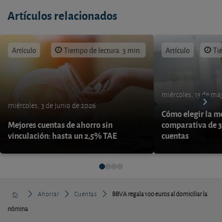
Artículos relacionados
Artículo
Tiempo de lectura: 3 min.
Artículo
Ti
miércoles, 13 de ma
miércoles, 3 de junio de 2026
Cómo elegir la me
Mejores cuentas de ahorro sin
comparativa de 3
vinculación: hasta un 2,5% TAE
cuentas
Ahorrar
Cuentas
BBVA regala 100 euros al domiciliar la
nómina