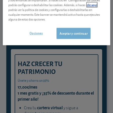
podrás configurar o deshabilitar las cookies. Además, si haces
clic aquí
podrás ver la política de cookies y configurarlas o deshabilitarlas en
Gestiona tu dinero con visión
cualquier momento. Este banner se mantendrá activo hasta que ejecutes
alguna de estas dos opciones.
experta
y consigue que cada euro trabaje
Opciones
Aceptar y continuar
para ti
HAZ CRECER TU
PATRIMONIO
Únete y ahorra un 35%
17,00€/mes
1 mes gratis y ¡35% de descuento durante el
primer año!
cartera virtual
Crea tu
y sigue a