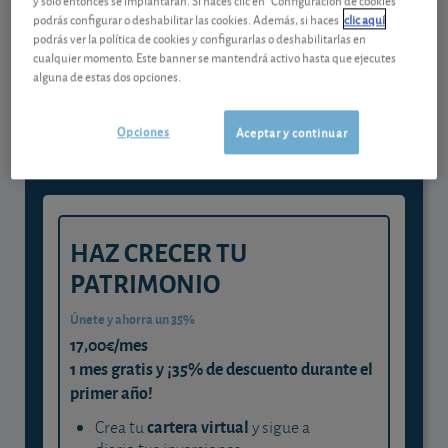
podrás configurar o deshabilitar las cookies. Además, si haces
clic aquí
podrás ver la política de cookies y configurarlas o deshabilitarlas en
Gestiona tu dinero con visión
cualquier momento. Este banner se mantendrá activo hasta que ejecutes
alguna de estas dos opciones.
experta
y consigue que cada euro trabaje
Opciones
Aceptar y continuar
para ti
HAZ CRECER TU
PATRIMONIO
Únete y ahorra un 35%
17,00€/mes
1 mes gratis y ¡35% de descuento durante el
primer año!
cartera virtual
Crea tu
y sigue a