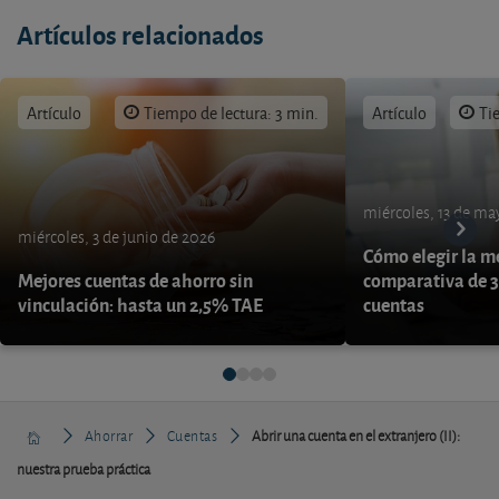
Artículos relacionados
Artículo
Tiempo de lectura: 3 min.
Artículo
Ti
miércoles, 13 de ma
miércoles, 3 de junio de 2026
Cómo elegir la me
Mejores cuentas de ahorro sin
comparativa de 3
vinculación: hasta un 2,5% TAE
cuentas
Ahorrar
Cuentas
Abrir una cuenta en el extranjero (II):
nuestra prueba práctica