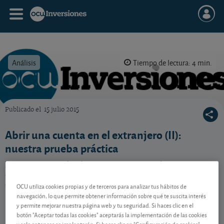
Análisis
Tiempo de lectura: 4 min.
Publicado el
15 julio 2015
OCU Inversiones
Abrir una cuenta en el extranjero (II):
nuestra prueba práctica
Hemos intentado abrir una cuenta en el extranjero
desde el sillón de nuestra casa, es decir sin tener que
emprender viaje alguno. ¿Es posible?
OCU utiliza cookies propias y de terceros para analizar tus hábitos de
navegación, lo que permite obtener información sobre qué te suscita interés
y permite mejorar nuestra página web y tu seguridad. Si haces clic en el
botón "Aceptar todas las cookies" aceptarás la implementación de las cookies
Contenido reservado a SOCIOS
y solo entonces se implantarán. Si haces clic en "Configuración de cookies"