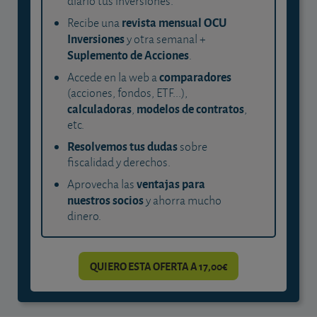
diario tus inversiones.
revista mensual OCU
Recibe una
Inversiones
y otra semanal +
Suplemento de Acciones
.
comparadores
Accede en la web a
(acciones, fondos, ETF...),
calculadoras
modelos de contratos
,
,
etc.
Resolvemos tus dudas
sobre
fiscalidad y derechos.
ventajas para
Aprovecha las
nuestros socios
y ahorra mucho
dinero.
QUIERO ESTA OFERTA A 17,00€