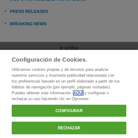
PRESS RELEASES
BREAKING NEWS
Ir arriba
Configuración de Cookies.
OCU
Utilizamos cookies propias y de terceros para analizar
Quiénes somos
nuestros servicios y mostrarte publicidad relacionada con
tus preferencias basado en un perfil elaborado a partir de tus
Qué hacemos
hábitos de navegación (por ejemplo, páginas visitadas).
Puedes obtener más información
AQUÍ
y configurar o
Contacto
rechazar su uso haciendo clic en Opciones.
Prensa
CONFIGURAR
Favoritos
RECHAZAR
OCU - Organización de Consumidores y Usuarios |
Política de cookies
|