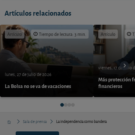
Artículos relacionados
Artículo
Tiempo de lectura: 3 min.
Artículo
T
viernes, 17 de julio
lunes, 27 de julio de 2026
Más protección fr
La Bolsa no se va de vacaciones
financieros
Sala de prensa
La independencia como bandera