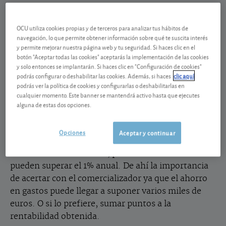
Saque jugo a su pertenencia a OCU
OCU utiliza cookies propias y de terceros para analizar tus hábitos de
navegación, lo que permite obtener información sobre qué te suscita interés
Como lector de OCU Inversiones, y en lo que a
y permite mejorar nuestra página web y tu seguridad. Si haces clic en el
fondos de inversión se refiere, ya sabrá la
botón "Aceptar todas las cookies" aceptarás la implementación de las cookies
importancia de acertar en su apuesta, primero con
y solo entonces se implantarán. Si haces clic en "Configuración de cookies"
podrás configurar o deshabilitar las cookies. Además, si haces
clic aquí
la categoría y después con el fondo concreto. Pero
podrás ver la política de cookies y configurarlas o deshabilitarlas en
¿sabía usted que un mismo fondo puede tener
cualquier momento. Este banner se mantendrá activo hasta que ejecutes
distintos gastos según a quien va dirigido?
alguna de estas dos opciones.
Hablamos de las
clases limpias y lavadas
-las
baratas-, frente a las clases sucias, -las más caras
Opciones
Aceptar y continuar
para el inversor minoritario-. En pocos casos estas
diferencias son escuetas, pero en otros muchos
pueden superar el 1% anual. De ahí la importancia
de acertar con el comercializador ya que el ahorro
en gastos puede llegar a suponer varios miles de
euros. O si lo prefiere, sumar puntos a la
rentabilidad obtenida.