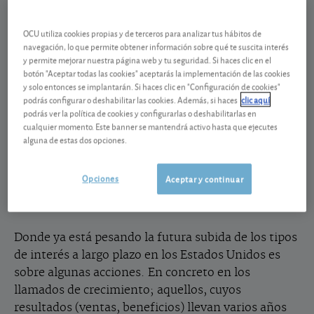
Consecuencias de la subida de tipos
OCU utiliza cookies propias y de terceros para analizar tus hábitos de
La subida encarecería el crédito en Estados Unidos
navegación, lo que permite obtener información sobre qué te suscita interés
y las consecuencias no tardarían en llegar al resto
y permite mejorar nuestra página web y tu seguridad. Si haces clic en el
botón "Aceptar todas las cookies" aceptarás la implementación de las cookies
del mundo. Un mercado que se vería afectado, por
y solo entonces se implantarán. Si haces clic en "Configuración de cookies"
ejemplo, sería el de deuda, pues tal subida
podrás configurar o deshabilitar las cookies. Además, si haces
clic aquí
presionaría al alza los tipos de los bonos y
podrás ver la política de cookies y configurarlas o deshabilitarlas en
cualquier momento. Este banner se mantendrá activo hasta que ejecutes
obligaciones, y con ello la caída de sus precios. Pero
alguna de estas dos opciones.
que no cunda el pánico. Los bancos centrales están
muy presentes en los mercados de deuda y
Opciones
Aceptar y continuar
tomarían cartas en el asunto ante un repentino
deterioro de las condiciones de financiación.
Donde ya está pesando la futura subida de los tipos
de interés a largo plazo en los Estados Unidos es
sobre algunas acciones. En concreto en los
llamados de crecimiento; aquellos, cuyos
resultados (ventas, beneficios) llevan varios años