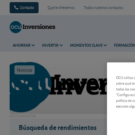
Contacto
Qué le ofrecemos
Todos nuestros contactos
AHORRAR
INVERTIR
MOMENTOS CLAVE
FORMACIÓ
Noticias
Tiempo de 
OCU utiliza 
sobre qué te
todas las co
"Configuraci
política de 
ejecutes alg
OCU Inversiones
Búsqueda de rendimientos