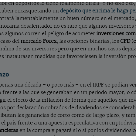
r en depósitos lo tiene realmente difícil. Y no sólo eso,
le acaben encasquetando un
depósito que encima le haga pe
contrará lamentablemente un buen número en el mercado
anorama desalentador no es raro que algunos inversores 
s algunos corren el peligro de acometer
inversiones com
 caso del
mercado Forex
, las opciones binarias, los
CFD (c
enalina de sus inversores pero que en muchos casos dejar
nes instaurasen medidas que favoreciesen la inversión pro
lazo
penas una década – o poco más – en el IRPF se podían v
frente a las que se generaban en un periodo mayor; o cóm
ir el efecto de la inflación de forma que aquellos que inv
uros por declaración cobrados de dividendos se consid
ributan las ganancias de corto como de largo plazo, y ta
el país frente a una apuesta especulativa con criptodivis
ancieras
en la compra y pagará sí o sí por los dividendos