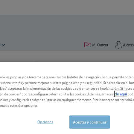
N
Mi Cartera
Alertas
Publicado el
19 abril 2021
lectura: 3 min.
cookies propias y de terceros para analizar tus hábitos de navegación, lo que permite obte
Promover incentivos fiscale
 suscita interés y permite mejorar nuestra página web y tu seguridad. Si haces clic en el bo
okies" aceptarás la implementación de las cookies y solo entonces se implantarán. Si haces c
El ahorro a largo plazo para sustentar l
ón de cookies" podrás configurar o deshabilitar las cookies. Además, si haces
clic aquí
podr
con el establecimiento de medidas fisc
cookies y configurarlas o deshabilitarlas en cualquier momento. Este banner se mantendrá 
postura editorial.
una de estas dos opciones.
Opciones
Aceptar y continuar