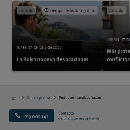
Artículo
Tiempo de lectura: 3 min.
Artículo
viernes, 17 d
lunes, 27 de julio de 2026
Más protec
La Bolsa no se va de vacaciones
conflictos
Sala de prensa
Promover incentivos fiscales
Contacto
913 009 141
de lunes a viernes de 9h-14h