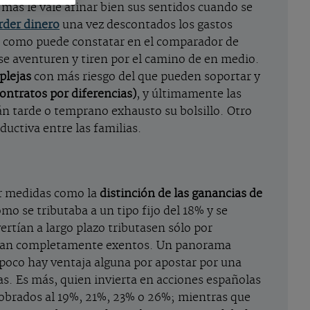
 más le vale afinar bien sus sentidos cuando se
rder dinero
una vez descontados los gastos
, como puede constatar en el comparador de
se aventuren y tiren por el camino de en medio.
plejas
con más riesgo del que pueden soportar y
ontratos por diferencias)
, y últimamente las
án tarde o temprano exhausto su bolsillo. Otro
ductiva entre las familias.
er medidas como la
distinción de las ganancias de
o se tributaba a un tipo fijo del 18% y se
ertían a largo plazo tributasen sólo por
eraban completamente exentos. Un panorama
mpoco hay ventaja alguna por apostar por una
as. Es más, quien invierta en acciones españolas
 cobrados al 19%, 21%, 23% o 26%; mientras que