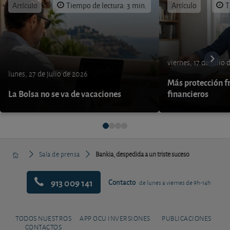
Artículo
Tiempo de lectura: 3 min.
Artículo
T
viernes, 17 de julio
lunes, 27 de julio de 2026
Más protección fr
La Bolsa no se va de vacaciones
financieros
Sala de prensa
Bankia, despedida a un triste suceso
913 009 141
Contacto
de lunes a viernes de 9h-14h
TODOS NUESTROS
APP OCU INVERSIONES
PUBLICACIONES
CONTACTOS