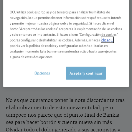
nuevo gigante bancario CaixaBank. En concreto el
canje se ha saldado con 0,6845 acciones de
OCU utiliza cookies propias y de terceros para analizar tus hábitos de
navegación, lo que permite obtener información sobre qué te suscita interés
CaixaBank
por cada título que tuvieran de Bankia y
y permite mejorar nuestra página web y tu seguridad. Si haces clic en el
el abono en efectivo de los picos sobrantes. De esta
botón "Aceptar todas las cookies" aceptarás la implementación de las cookies
forma echa a andar el nuevo gigante de la banca
y solo entonces se implantarán. Si haces clic en "Configuración de cookies"
podrás configurar o deshabilitar las cookies. Además, si haces
clic aquí
española, un gigante tras el que queda velado un
podrás ver la política de cookies y configurarlas o deshabilitarlas en
truculento episodio: el de la aventura fallida de la
cualquier momento. Este banner se mantendrá activo hasta que ejecutes
salida a Bolsa de Bankia; la OPV (Oferta Pública de
alguna de estas dos opciones.
Venta) de acciones más tóxica de nuestra historia
reciente, que hizo pasar un trago bien amargo a los
Opciones
Aceptar y continuar
inversores que quisieron “ser bankeros” y se las
prometían felices con su éxito.
No es que queramos poner la nota discordante tras
el alumbramiento de esta nueva entidad, pero
tampoco nos parece que el punto final de Bankia
sea para hacer borrón y cuenta nueva sin más.
Olvidar todo el dolor generado a sus accionistas y