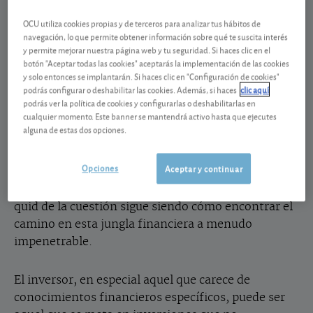
Aunque la democratización de las finanzas ya lleve
OCU utiliza cookies propias y de terceros para analizar tus hábitos de
dos décadas de rodaje, parece que la realidad se
navegación, lo que permite obtener información sobre qué te suscita interés
empeña en seguir reproduciendo determinados
y permite mejorar nuestra página web y tu seguridad. Si haces clic en el
botón "Aceptar todas las cookies" aceptarás la implementación de las cookies
comportamientos en la industria financiera. Cierto
y solo entonces se implantarán. Si haces clic en "Configuración de cookies"
es que los ahorradores, incluso los más modestos,
podrás configurar o deshabilitar las cookies. Además, si haces
clic aquí
cuentan ahora con una oferta más rica y
podrás ver la política de cookies y configurarlas o deshabilitarlas en
cualquier momento. Este banner se mantendrá activo hasta que ejecutes
competitiva, que les permite diversificar mejor sus
alguna de estas dos opciones.
carteras. La revolución digital, con Internet a la
cabeza, ha desempeñado un papel fundamental en
Opciones
Aceptar y continuar
este sentido al poner a su alcance un mayor
volumen de información existente. Ahora bien, el
quid de la cuestión sigue siendo cómo encontrar el
camino en esta jungla financiera a menudo
impenetrable.
El inversor, en especial aquel que carece de
conocimientos financieros específicos, puede ser