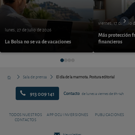
viernes, 17 de julio
lunes, 27 de julio de 2026
Más protección fr
La Bolsa no se va de vacaciones
financieros
Sala de prensa
El día de la marmota. Postura editorial
913 009 141
Contacto
de lunes a viernes de 9h-14h
TODOS NUESTROS
APP OCU INVERSIONES
PUBLICACIONES
CONTACTOS
Newsletter