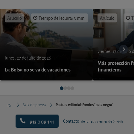
Artículo
Tiempo de lectura: 3 min.
Artículo
T
viernes, 17 de julio
lunes, 27 de julio de 2026
Más protección fr
La Bolsa no se va de vacaciones
financieros
Sala de prensa
Postura editorial: Fondos "pata negra"
913 009 141
Contacto
de lunes a viernes de 9h-14h