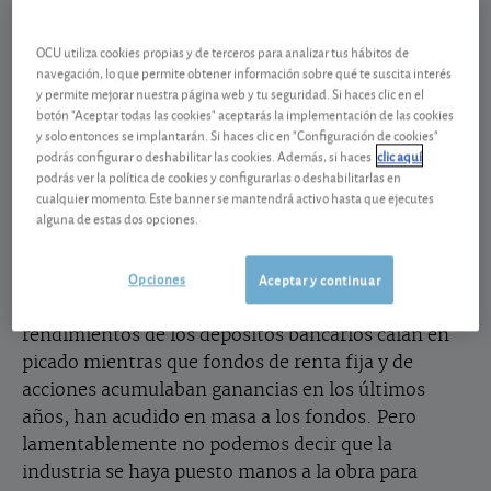
celebración. A finales de enero el patrimonio
gestionado por los fondos patrios llegó a rozar los
OCU utiliza cookies propias y de terceros para analizar tus hábitos de
270.000 millones de euros, un récord absoluto y
navegación, lo que permite obtener información sobre qué te suscita interés
que casi duplica el montante de hace un lustro. Una
y permite mejorar nuestra página web y tu seguridad. Si haces clic en el
botón "Aceptar todas las cookies" aceptarás la implementación de las cookies
fiesta a la que también se han apuntado los fondos
y solo entonces se implantarán. Si haces clic en "Configuración de cookies"
extranjeros, que suman un patrimonio entre los
podrás configurar o deshabilitar las cookies. Además, si haces
clic aquí
partícipes españoles de otros 168.000 millones de
podrás ver la política de cookies y configurarlas o deshabilitarlas en
cualquier momento. Este banner se mantendrá activo hasta que ejecutes
euros, el triple que hace un lustro. ¿A qué se deben
alguna de estas dos opciones.
estas buenas cifras?
Opciones
Aceptar y continuar
Nosotros lo tenemos claro: el entorno es lo que ha
inclinado la balanza. El inversor, al ver cómo los
rendimientos de los depósitos bancarios caían en
picado mientras que fondos de renta fija y de
acciones acumulaban ganancias en los últimos
años, han acudido en masa a los fondos. Pero
lamentablemente no podemos decir que la
industria se haya puesto manos a la obra para