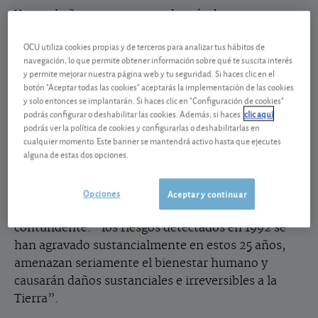
Ya en el año 1992 un grupo de más de 1.700
científicos, entre los que se incluían todos los
OCU utiliza cookies propias y de terceros para analizar tus hábitos de
premios Nobel con vida, firmaron la
Advertencia de
navegación, lo que permite obtener información sobre qué te suscita interés
los científicos del mundo a la Humanidad,
y permite mejorar nuestra página web y tu seguridad. Si haces clic en el
alertando de las negativas consecuencias de
botón "Aceptar todas las cookies" aceptarás la implementación de las cookies
y solo entonces se implantarán. Si haces clic en "Configuración de cookies"
tendencias tales como el crecimiento de la
podrás configurar o deshabilitar las cookies. Además, si haces
clic aquí
población, la extinción de las especies, la
podrás ver la política de cookies y configurarlas o deshabilitarlas en
deforestación, el cambio climático y la falta de
cualquier momento. Este banner se mantendrá activo hasta que ejecutes
alguna de estas dos opciones.
acceso al agua dulce. Hace apenas dos semanas un
grupo de 15.000 científicos de 184 países volvieron
a dirigirse a la Humanidad a través de la revista
Opciones
Aceptar y continuar
BioScience
, y su mensaje ha vuelto a ser
contundente: “los riesgos detectados en 1992 se
han agravado sustancialmente en estos 25 años,
amenazan seriamente el bienestar humano y
causarán daños sustanciales e irreversibles a la
Tierra”.