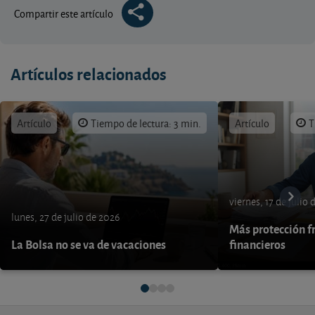
Compartir este artículo
Artículos relacionados
Artículo
Tiempo de lectura: 3 min.
Artículo
T
viernes, 17 de julio
lunes, 27 de julio de 2026
Más protección fr
La Bolsa no se va de vacaciones
financieros