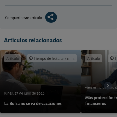
Compartir este artículo
Artículos relacionados
Artículo
Tiempo de lectura: 3 min.
Artículo
T
viernes, 17 de julio
lunes, 27 de julio de 2026
Más protección fr
La Bolsa no se va de vacaciones
financieros