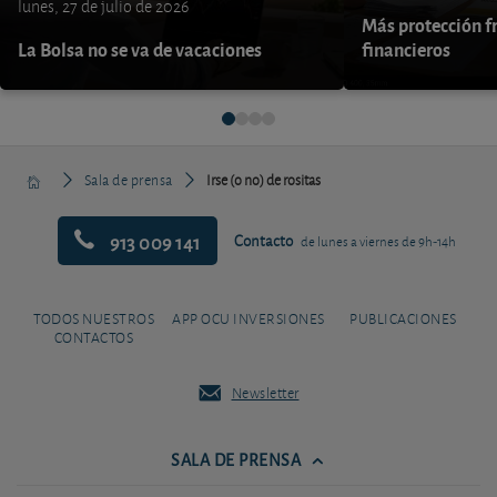
lunes, 27 de julio de 2026
Más protección fr
La Bolsa no se va de vacaciones
financieros
Sala de prensa
Irse (o no) de rositas
913 009 141
Contacto
de lunes a viernes de 9h-14h
TODOS NUESTROS
APP OCU INVERSIONES
PUBLICACIONES
CONTACTOS
Newsletter
SALA DE PRENSA