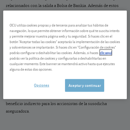
relacionados con la salida a Bolsa de Bankia. Además de estos
tres altos cargos, que aún permanecían en el organismo y que
presentaron su renuncia horas después, también están
OCU utiliza cookies propias y de terceros para analizar tus hábitos de
imputados en la causa el exgobernador del Banco de España,
navegación, lo que permite obtener información sobre qué te suscita interés
y permite mejorar nuestra página web y tu seguridad. Si haces clic en el
Miguel Ángel Fernández Ordoñez, el expresidente de la CNMV,
botón "Aceptar todas las cookies" aceptarás la implementación de las cookies
Julio Segura, y Fernando Restoy, número dos de la CNMV en el
y solo entonces se implantarán. Si haces clic en "Configuración de cookies"
momento de la salida a Bolsa y subgobernador del Banco de
podrás configurar o deshabilitar las cookies. Además, si haces
clic aquí
podrás ver la política de cookies y configurarlas o deshabilitarlas en
España hasta el pasado 4 de enero. Si bien estas imputaciones
cualquier momento. Este banner se mantendrá activo hasta que ejecutes
no deberían afectar a los pequeños inversores que acudieron a
alguna de estas dos opciones.
la OPV de Bankia y que ya han recuperado mayoritariamente su
dinero, sí podrían suponer la apertura de una nueva vía para que
Opciones
Aceptar y continuar
grandes inversores institucionales (como Mapfre por ejemplo)
recuperen su inversión, lo que a la postre supondría un
beneficio indirecto para los accionistas de la susodicha
aseguradora.