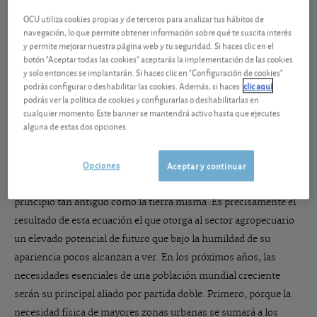
identificar correctamente los sectores que presentan sólidas
OCU utiliza cookies propias y de terceros para analizar tus hábitos de
navegación, lo que permite obtener información sobre qué te suscita interés
perspectivas de crecimiento. Si usted busca a su alrededor, las
y permite mejorar nuestra página web y tu seguridad. Si haces clic en el
respuestas más habituales tendrán sin duda un alto contenido
botón "Aceptar todas las cookies" aceptarás la implementación de las cookies
y solo entonces se implantarán. Si haces clic en "Configuración de cookies"
en innovación, como la robótica o la biotecnología. Pero no se
podrás configurar o deshabilitar las cookies. Además, si haces
clic aquí
equivoque, el fruto de la innovación suele estar reservado a muy
podrás ver la política de cookies y configurarlas o deshabilitarlas en
pocos bolsillos pudientes y a veces responde únicamente a
cualquier momento. Este banner se mantendrá activo hasta que ejecutes
alguna de estas dos opciones.
modas pasajeras.
Opciones
Aceptar y continuar
Al final todo se resume a la ley de la oferta y la demanda, un
principio tan antiguo como la tierra misma. Es precisamente el
resultado de esta ecuación el que otorga al sector agropecuario
un elevado potencial de futuro que bajo la humildad de su
apariencia pocos alcanzan a ver. En los próximos años, las
necesidades esenciales de una población mundial creciente
serán su principal aliado por partida doble. Primero, porque la
necesidad física de mayores zonas urbanas se sumará a los