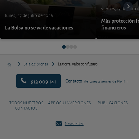
viernes, 17 de julio
lunes, 27 de julio de 2026
Más protección fr
La Bolsa no se va de vacaciones
financieros
Sala de prensa
La tierra, valor con futuro
913 009 141
Contacto
de lunes a viernes de 9h-14h
TODOS NUESTROS
APP OCU INVERSIONES
PUBLICACIONES
CONTACTOS
Newsletter