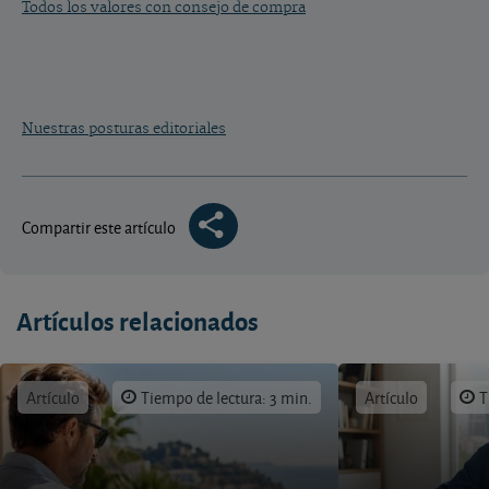
Todos los valores con consejo de compra
Nuestras posturas editoriales
Compartir este artículo
Artículos relacionados
Artículo
Tiempo de lectura: 3 min.
Artículo
T