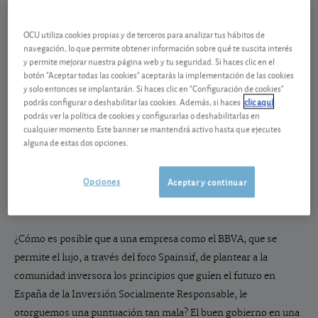
Algunos de nuestros socios se sorprenden ante las pésimas
OCU utiliza cookies propias y de terceros para analizar tus hábitos de
navegación, lo que permite obtener información sobre qué te suscita interés
calificaciones que obtienen algunas empresas españolas en
y permite mejorar nuestra página web y tu seguridad. Si haces clic en el
nuestra valoración de su gobierno corporativo (un 1 para las
botón "Aceptar todas las cookies" aceptarás la implementación de las cookies
y solo entonces se implantarán. Si haces clic en "Configuración de cookies"
menos respetuosas y un 10 para las que consideramos un
podrás configurar o deshabilitar las cookies. Además, si haces
clic aquí
ejemplo a seguir). Es el caso del BBVA que obtiene la peor
podrás ver la política de cookies y configurarlas o deshabilitarlas en
calificación posible (1) y que dentro del universo de 200
cualquier momento. Este banner se mantendrá activo hasta que ejecutes
alguna de estas dos opciones.
empresas analizadas comparte el desmérito con otras tres
compañías: Bankia, Iberdrola y Seaspan.
Opciones
Aceptar y continuar
¿Cómo es posible que a una empresa como el BBVA, que se
permite el lujo, a través del foro Spainsif, de plantear a la
comunidad inversora los principios que guíen el futuro en
España de la Inversión Socialmente Responsable, le
otorguemos una puntuación tan mala? El buen gobierno en una