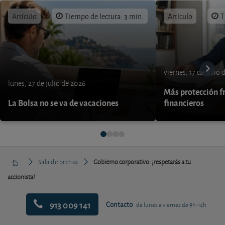
Artículo
Tiempo de lectura: 3 min.
Artículo
T
viernes, 17 de julio
lunes, 27 de julio de 2026
Más protección fr
La Bolsa no se va de vacaciones
financieros
Sala de prensa
Gobierno corporativo: ¡respetarás a tu
accionista!
913 009 141
Contacto
de lunes a viernes de 9h-14h